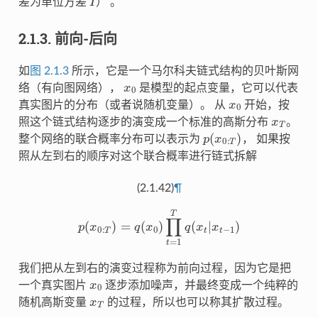
差为单位方差
） 。
2.1.3.
前向-后向
如
图 2.1.3
所示，它是一个马尔科夫链式结构的贝叶斯网
x
0
络（有向图网络），
是模型的起点变量，它可以代表
x
0
真实图片的分布（或者说随机变量）。 从
开始，按
x
T
照这个链式结构逐步的演变成一个标准的高斯分布
。
p
(
x
0
:
T
)
整个网络的联合概率分布可以表示为
， 如果按
照从左到右的顺序对这个联合概率进行链式拆解
(2.1.42)
¶
p
(
x
0
:
T
)
=
q
(
x
0
)
∏
t
=
1
T
q
(
x
t
|
x
t
−
1
)
我们把从左到右的演变过程称为前向过程，因为它是把
x
0
一个真实图片
逐步添加噪声，并最终变成一个纯粹的
x
T
随机高斯变量
的过程，所以也可以称其扩散过程。