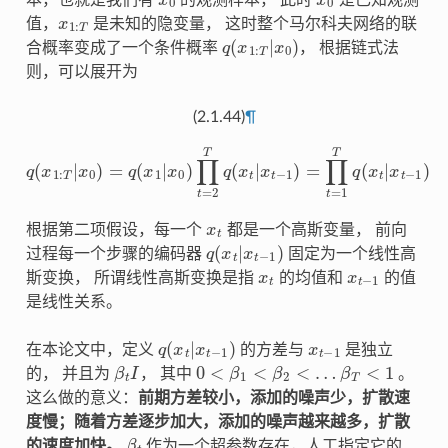
x
1
:
T
值，
是未知的隐变量， 这时整个马尔科夫网络的联
q
(
x
1
:
T
|
x
0
)
合概率变成了一个条件概率
， 根据链式法
则，可以展开为
(2.1.44)
¶
q
(
x
1
:
T
|
x
0
)
=
q
(
x
1
|
x
0
)
∏
t
=
2
T
q
(
x
t
|
x
t
−
1
)
=
∏
t
=
1
T
q
(
x
t
|
x
t
−
1
)
x
t
根据第二项假设，每一个
都是一个高斯变量， 前向
q
(
x
t
|
x
t
−
1
)
过程每一个步骤的编码器
固定为一个线性高
x
t
x
t
−
1
斯变换， 所谓线性高斯变换是指
的均值和
的值
是线性关系。
q
(
x
t
|
x
t
−
1
)
x
t
−
1
在本论文中，定义
的方差与
是独立
β
t
I
0
<
β
1
<
β
2
<
…
β
T
<
1
的， 并且为
， 其中
。
这么做的意义：
前期方差较小，添加的噪声少，扩散速
度慢；随着方差逐步加大，添加的噪声越来越多，扩散
β
t
的速度加快。
作为一个超参数存在，人工指定它的