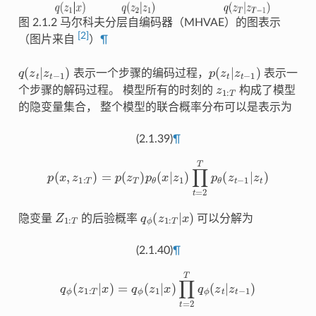
图 2.1.2
马尔科夫分层自编码器（MHVAE）的图表示
[
2
]
（图片来自
）
¶
q
(
z
t
|
z
t
−
1
)
p
(
z
t
|
z
t
−
1
)
表示一个步骤的编码过程，
表示一
z
1
:
T
个步骤的解码过程。 模型所有的时刻的
构成了模型
的隐变量集合， 整个模型的联合概率分布可以是表示为
(2.1.39)
¶
p
(
x
,
z
1
:
T
)
=
p
(
z
T
)
p
θ
(
x
|
z
1
)
∏
t
=
2
T
p
θ
(
z
t
−
1
|
z
t
)
Z
1
:
T
q
ϕ
(
z
1
:
T
|
x
)
隐变量
的后验概率
可以分解为
(2.1.40)
¶
q
ϕ
(
z
1
:
T
|
x
)
=
q
ϕ
(
z
1
|
x
)
∏
t
=
2
T
q
ϕ
(
z
t
|
z
t
−
1
)