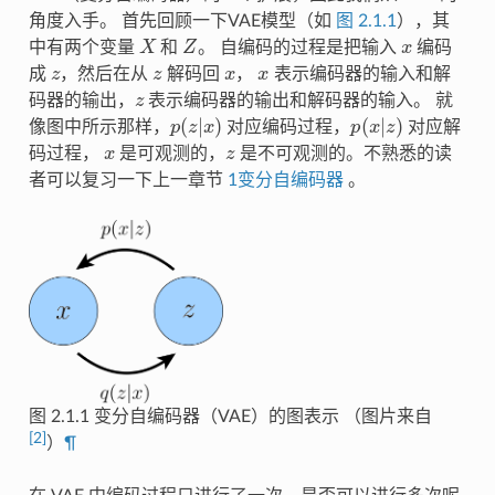
角度入手。 首先回顾一下VAE模型（如
图 2.1.1
），其
X
Z
x
中有两个变量
和
。 自编码的过程是把输入
编码
z
z
x
x
成
，然后在从
解码回
，
表示编码器的输入和解
z
码器的输出，
表示编码器的输出和解码器的输入。 就
p
(
z
|
x
)
p
(
x
|
z
)
像图中所示那样，
对应编码过程，
对应解
x
z
码过程，
是可观测的，
是不可观测的。不熟悉的读
者可以复习一下上一章节
1变分自编码器
。
图 2.1.1
变分自编码器（VAE）的图表示 （图片来自
[
2
]
）
¶