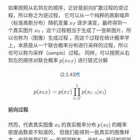
如果按照从右到左的顺序，正好是前向扩散过程的逆过
程，所以称之为逆过程， 它可以从一个纯粹的高斯噪声
x
T
（标准高斯分布）随机变量
逐步演变，最终得到一
x
0
个真实图片
，这个过程相当于生成了一张新图片，所
以也称为（图像）生成过程 ，而这个过程在统计概率学
上，本质是从一个联合概率分布进行采样的过程，所以
也可以称为采样（sample）过程。 同样，可以按照从右
p
(
x
0
:
T
)
到左的顺序对联合概率
进行链式分解
(2.1.43)
¶
p
(
x
0
:
T
)
=
p
(
x
T
)
∏
t
=
T
1
p
(
x
t
−
1
|
x
t
)
前向过程
x
0
p
(
x
0
)
然而，代表真实图像
的真实概率分布
的概率
密度函数是不知道的， 但我们能得到一批真实的图像样
x
0
x
0
本，也就是我们有
的观测样本， 此时
是已知观测