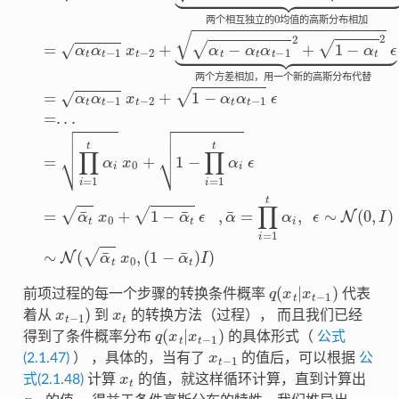
两
个
相
互
独
立
的
均
值
的
高
斯
分
布
相
加
两
个
方
差
相
加
，
用
一
个
新
的
高
斯
分
布
代
替
q
(
x
t
|
x
t
−
1
)
前项过程的每一个步骤的转换条件概率
代表
x
t
−
1
)
x
t
着从
到
的转换方法（过程）， 而且我们已经
q
(
x
t
|
x
t
−
1
)
得到了条件概率分布
的具体形式（
公式
x
t
−
1
(2.1.47)
） ，具体的，当有了
的值后，可以根据
公
x
t
式(2.1.48)
计算
的值，就这样循环计算，直到计算出
x
T