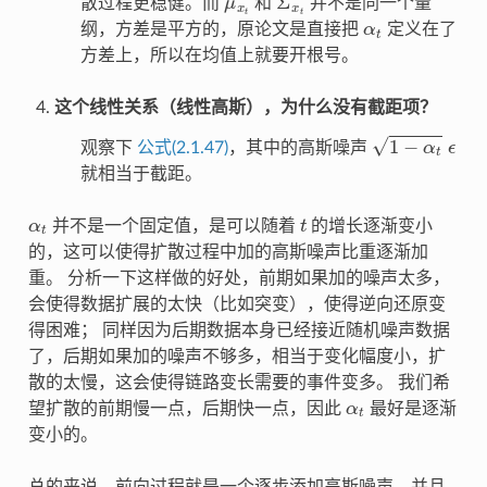
散过程更稳健。而
和
并不是同一个量
α
t
纲，方差是平方的，原论文是直接把
定义在了
方差上，所以在均值上就要开根号。
这个线性关系（线性高斯），为什么没有截距项？
1
−
α
t
ϵ
观察下
公式(2.1.47)
，其中的高斯噪声
就相当于截距。
α
t
t
并不是一个固定值，是可以随着
的增长逐渐变小
的，这可以使得扩散过程中加的高斯噪声比重逐渐加
重。 分析一下这样做的好处，前期如果加的噪声太多，
会使得数据扩展的太快（比如突变），使得逆向还原变
得困难； 同样因为后期数据本身已经接近随机噪声数据
了，后期如果加的噪声不够多，相当于变化幅度小，扩
散的太慢，这会使得链路变长需要的事件变多。 我们希
α
t
望扩散的前期慢一点，后期快一点，因此
最好是逐渐
变小的。
总的来说，前向过程就是一个逐步添加高斯噪声，并且