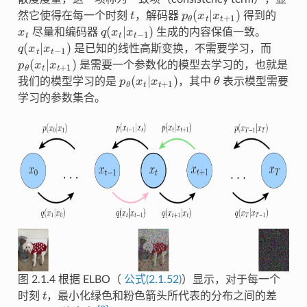
t
p
θ
(
x
t
|
x
t
+
1
)
然它使得在每一个时刻
，解码器
得到的
x
t
q
(
x
t
|
x
t
−
1
)
尽量和编码器
生成的内容保值一致。
q
(
x
t
|
x
t
−
1
)
是已知的线性高斯变换，不需要学习，而
p
θ
(
x
t
|
x
t
+
1
)
是需要一个参数化的模型去学习的，也就是
p
θ
(
x
t
|
x
t
+
1
)
θ
我们的模型学习的是
，其中
表示模型需要
学习的参数集合。
图 2.1.4
根据 ELBO（
公式(2.1.52)
）显示，对于每一个
t
时刻
，最小化绿色和粉色箭头所代表的分布之间的差