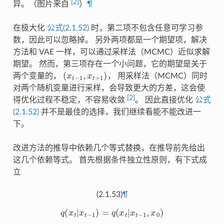
[
2
]
异。（图片来自
）
¶
在极大化
公式(2.1.52)
时，第二项不包含任意可学习参
数，因此可以忽略掉。 另外两项都是一个期望项，解决
方法和 VAE 一样，可以通过采样法（MCMC）近似求解
期望。 然而，第三项存在一个小问题，它的期望是关于
(
x
t
−
1
,
x
t
+
1
)
两个变量的，
， 用采样法（MCMC）同时
对两个随机变量进行采样，会导致更大的方差，这会使
[
2
]
得优化过程不稳定，不容易收敛
。 因此直接优化
公式
(2.1.52)
并不是最佳的选择，我们继续看能不能改进一
下。
改进方法的推导中依赖几个等式替换，在推导前先给出
这几个依赖等式。 首先根据条件独立性原则，有下式成
立
(2.1.53)
¶
q
(
x
t
|
x
t
−
1
)
=
q
(
x
t
|
x
t
−
1
,
x
0
)