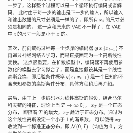
一步了，这样整个过程可以是一个循环执行编码或者解
码。 此时由于每一步的输出是下一步的输入，所以输入
x
t
和输出数据的尺寸必须是一样的了，即所有
的尺寸必
须是相同的， 这一点和原来的 VAE 不一样了，在 VAE
z
x
中
的尺寸一般是小于
的。
q
(
x
t
|
x
t
−
1
)
其次，前向编码过程每一个步骤的编码器
不
再通过神经网络去学习，而是直接固定为一个高斯线性
变换。 这点很重要，在扩散模型中，编码器不再使用参
数化的模型去学习拟合了，而是直接假设其是一个线性
q
(
x
t
|
x
t
−
1
)
高斯变换，即后验条件概率
是一个已知的不
含未知参数的高斯条件分布，具体方程稍后再介绍。
最后，由于上一步编码器为线性高斯的假设，结合马尔
T
→
∞
x
T
科夫链的特征，理论上当
时，
是一个正态
T
x
T
分布， 即随着
的增大，
趋近于正态分布。通过为
1
x
T
这个线性高斯设定一个小于
的渐系数， 可以使得
N
(
0
,
I
)
0
收敛到一个
标准正态分布
，即
（均值为
，方
I