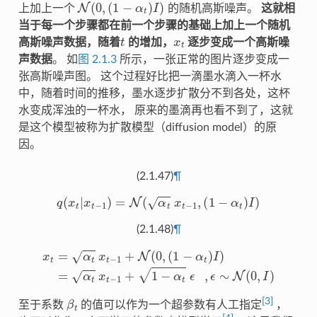
N
(
0
,
(
1
−
α
t
)
I
)
上加上一个
的随机高斯噪声。
这就相
当于每一个步骤都在前一个步骤的基础上加上一个随机
t
x
t
高斯噪声数据，随着
的增加，
逐步变成一个高斯噪
声数据
。 如
图 2.1.3
所示，一张正常的图片逐步变成一
张高斯噪声图。 这个过程好比把一滴墨水滴入一杯水
中，随着时间的推移，墨水逐步扩散分不到各处，这杯
水变成浑浊的一杯水， 原来的墨滴再也看不到了，这就
是这个模型被称为扩散模型（diffusion model）的原
因。
(2.1.47)
¶
q
(
x
t
|
x
t
−
1
)
=
N
(
α
t
x
t
−
1
,
(
1
−
α
t
)
I
)
(2.1.48)
¶
x
t
=
α
t
x
t
−
1
+
N
(
0
,
(
1
−
α
t
)
I
)
=
α
t
x
t
−
1
+
1
−
α
t
ϵ
,
ϵ
∼
N
(
0
,
I
)
β
t
[
3
]
至于系数
的值可以作为一个超参数有人工指定
，