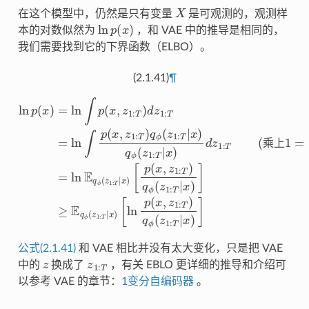
X
在这个模型中，仍然是只有变量
是可观测的，观测样
ln
p
(
x
)
本的对数似然为
，和 VAE 中的推导是相同的，
我们需要找到它的下界函数（ELBO）。
(2.1.41)
¶
ln
相当于没变化
p
(
x
)
积分变期望
=
)
=
ln
)
ln
≥
乘上
E
E
∫
q
1
q
p
ϕ
=
ϕ
(
x
q
(
(
z
,
z
ϕ
z
1
1
1
(
:
T
:
z
:
T
T
1
|
|
x
)
:
应用 Jensen 不等式
x
d
T
)
)
[
z
|
[
p
x
ln
1
(
)
:
x
q
p
T
,
ϕ
z
(
=
x
1
ln
(
,
z
:
z
T
1
∫
1
)
p
:
:
q
T
T
(
ϕ
x
|
)
x
q
,
(
z
)
z
ϕ
)
1
1
(
:
:
z
T
T
1
)
|
q
:
x
T
ϕ
)
|
]
x
(
(
z
)
]
1
(
:
T
|
x
)
q
ϕ
(
z
1
:
乘
上
公式(2.1.41)
和 VAE 相比并没有太大变化，只是把 VAE
z
z
1
:
T
中的
换成了
，有关 EBLO 更详细的推导和介绍可
以参考 VAE 的章节：
1变分自编码器
。