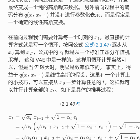
最终变成一个纯的高斯噪声数据。 另外前向过程中的编
q
(
x
t
|
x
t
−
1
)
码分布
并没有进行参数化表示，而是假定是
一个确定的线性高斯变换。
x
t
在前向过程我们需要计算每一个时刻的
，最直接的计
算方式就是写一个循环，按照公式
公式(2.1.47)
逐步从
x
0
x
T
ϵ
t
算到
，公式中的
就是从一个标准正态分布随机
采样， 这和 VAE 中是一样的。这样用循环计算当然可
T
以，但是当
较大时，明显是效率低下的。 事实上，得
q
(
x
t
|
x
t
−
1
)
益于
是线性高斯的假设，这里有一个计算上
x
0
t
的小技巧，可以直接从
一步计算任意的
，这样就可
x
t
以并行计算全部的
。 如下是具体的推导过程：
(2.1.49)
¶
x
=
t
α
=
=
α
t
α
α
t
t
α
t
−
x
t
两个相互独立的0均值的高斯分布相加
1
−
t
−
1
x
1
t
x
两个方差相加，用一个新的高斯分布代替
+
−
t
1
2
−
−
+
2
α
1
+
t
−
α
ϵ
α
t
−
t
t
=
α
α
α
t
t
(
−
α
t
1
(
1
t
α
−
−
t
α
ϵ
1
−
=
¯
2
1
t
.
.
+
)
.
I
x
=
1
)
t
∏
−
−
i
α
2
=
t
+
1
2
1
t
α
−
ϵ
⏟
i
α
x
t
−
0
1
+
1
ϵ
−
t
−
∏
1
i
=
)
+
1
1
t
α
−
i
α
ϵ
t