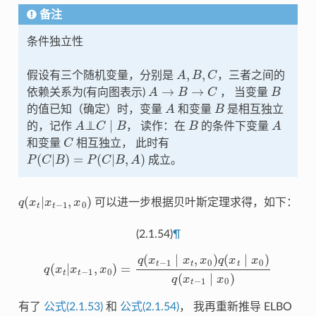
备注
条件独立性
A
,
B
,
C
假设有三个随机变量，分别是
，三者之间的
A
→
B
→
C
B
依赖关系为(有向图表示)
， 当变量
A
B
的值已知（确定）时，变量
和变量
是相互独立
A
⊥
⊥
C
∣
B
B
A
的，记作
， 读作：在
的条件下变量
C
和变量
相互独立， 此时有
P
(
C
|
B
)
=
P
(
C
|
B
,
A
)
成立。
q
(
x
t
|
x
t
−
1
,
x
0
)
可以进一步根据贝叶斯定理求得，如下：
(2.1.54)
¶
q
(
x
t
|
x
t
−
1
,
x
0
)
=
q
(
x
t
−
1
∣
x
t
,
x
0
)
q
(
x
t
∣
x
0
)
q
(
x
t
−
1
∣
x
0
)
有了
公式(2.1.53)
和
公式(2.1.54)
， 我再重新推导 ELBO