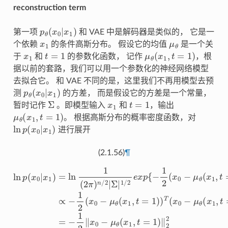
reconstruction term
p
θ
(
x
0
|
x
1
)
第一项
和 VAE 中是解码器是类似的， 它是一
x
1
μ
θ
个依赖
的条件高斯分布。 假设它的均值
是一个关
x
1
t
=
1
μ
θ
(
x
1
,
t
=
1
)
于
和
的参数化函数， 记作
，根
据以前的套路，我们可以用一个参数化的神经网络模型
去拟合它。 和 VAE 不同的是，这里我们不再用模型去预
p
θ
(
x
0
|
x
1
)
测
的方差， 而是假设它的方差是一个常量，
Σ
x
1
t
=
1
暂时记作
。即模型输入
和
，输出
μ
θ
(
x
1
,
t
=
1
)
。 根据高斯分布的概率密度函数，对
ln
p
(
x
0
|
x
1
)
进行展开
(2.1.56)
¶
∝
Σ
|
−
1
1
/
2
2
(
e
x
x
0
p
−
{
μ
−
θ
1
2
(
x
ln
(
1
x
p
0
,
t
(
−
=
x
μ
1
0
)
|
θ
)
x
T
(
1
x
(
)
1
x
=
0
,
ln
t
−
=
1
μ
1
(
)
θ
2
)
T
(
π
x
Σ
)
1
n
−
,
/
t
1
=
2
(
1
|
x
)
−
)
}
μ
=
θ
−
(
1
x
2
1
‖
,
t
x
=
0
1
−
)
)
μ
}
θ
(
x