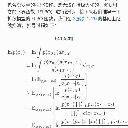
包含隐变量的积分操作，是无法直接极大化的，需要用
它的下界函数（ELBO）进行替代。 接下来我们推导一下
扩散模型的 ELBO 函数，我们在
公式(2.1.41)
的基础上继
续推演， 推导过程如下：
(2.1.52)
¶
ln
[
[
[
ln
ln
ln
[
[
[
p
[
[
ln
D
ln
p
p
p
ln
∑
(
x
(
(
(
p
KL
p
t
x
x
x
[
∏
0
=
ln
θ
T
T
T
[
(
[
x
)
ln
t
D
1
(
=
)
)
)
(
=
T
p
q
x
∏
p
p
[
[
T
p
ln
KL
1
ln
ln
(
)
0
(
x
x
t
[
x
q
−
(
x
T
prior matching term
=
ln
[
|
∫
θ
θ
[
T
x
p
p
(
t
1
[
x
ln
p
T
(
−
x
p
1
|
ln
(
(
)
x
x
q
p
1
ln
x
T
x
x
(
p
[
[
)
1
(
T
p
θ
θ
x
(
(
q
ln
ln
)
x
t
p
0
0
x
|
x
p
x
p
p
]
(
0
−
(
x
(
0
(
T
x
x
⏟
|
|
θ
x
x
−
0
p
p
x
x
x
x
T
x
x
:
1
T
:
θ
T
|
T
t
t
reconstruction term
(
∑
T
θ
:
θ
x
θ
x
1
1
−
x
)
T
x
|
|
)
(
)
‖
|
θ
θ
x
x
T
q
)
(
(
(
t
)
)
x
1
q
0
x
)
d
x
p
x
x
∏
∏
=
t
t
q
(
(
(
−
T
0
)
(
|
+
+
t
t
x
x
t
x
x
θ
]
1
x
x
t
t
(
1
−
|
|
|
−
T
+
0
0
1
1
1
=
=
x
x
x
x
1
1
(
T
)
1
1
x
|
∑
1
|
|
)
)
:
2
1
t
t
1
‖
:
)
x
−
T
x
x
q
q
|
T
t
+
+
q
)
p
:
T
T
T
)
t
x
]
|
T
1
1
1
(
(
=
]
1
1
=
|
(
x
+
(
p
x
x
t
−
−
+
x
x
)
)
x
E
|
ln
)
t
)
)
1
∑
]
]
t
t
x
x
T
T
∏
1
0
q
1
q
E
+
q
+
+
|
|
T
θ
0
∫
x
x
|
t
p
)
(
)
(
q
)
1
t
(
E
E
x
]
=
x
]
x
)
−
p
)
t
t
x
=
(
x
(
]
≥
T
)
+
]
x
q
q
−
−
t
t
1
x
)
1
⏟
t
(
1
=
θ
|
|
E
]
E
x
t
−
T
−
(
(
1
1
T
x
x
E
⏟
T
−
E
x
x
(
0
q
q
1
1
)
−
)
t
t
x
−
q
q
1
1
1
q
consistency term
]
]
−
−
:
(
(
)
,
1
t
=
=
T
x
1
x
(
x
(
]
:
:
|
(
|
1
1
T
T
x
x
x
x
+
,
E
E
x
1
1
t
)
E
x
)
)
t
q
t
+
t
1
|
|
E
t
q
T
q
:
]
:
]
q
−
|
x
x
)
T
T
+
(
=
=
1
x
:
−
q
q
(
(
|
x
T
(
0
0
1
x
x
1
|
|
x
t
x
E
E
|
E
(
(
1
x
x
)
)
,
x
−
|
x
x
1
1
0
)
1
x
q
q
x
q
0
0
:
T
q
0
1
1
|
|
T
)
t
:
0
(
(
(
x
x
)
T
)
(
,
)
|
x
x
)
:
x
x
|
x
x
)
T
]
0
0
T
x
|
1
1
T
=
T
t
x
|
)
)
0
+
:
:
−
x
E
|
−
0
T
T
x
)
1
1
0
q
q
1
)
T
|
|
|
x
x
|
)
(
(
)
x
x
−
x
x
∏
0
0
0
0
1
1
1
)
)
t
)
)
)
:
=
:
T
∏
T
1
|
|
t
x
T
x
=
0
0