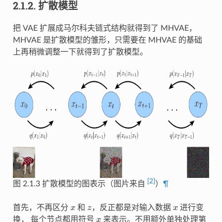
2.1.2.
扩散模型
把 VAE 扩展成马尔科夫链式结构就得到了 MHVAE，
MHVAE 是扩散模型的雏形，只需要在 MHVAE 的基础
上再稍微调整一下就得到了扩散模型。
[
2
]
图 2.1.3
扩散模型的图表示（图片来自
）
¶
x
z
x
首先，不再区分
和
，反正都是对输入数据
进行变
x
换， 每个节点都用符号
来表示。不用额外单独处理第