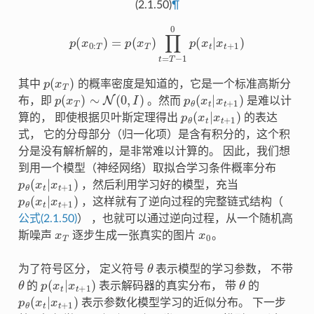
(2.1.50)
¶
p
(
x
0
:
T
)
=
p
(
x
T
)
∏
t
=
T
−
1
0
p
(
x
t
|
x
t
+
1
)
p
(
x
T
)
其中
的概率密度是知道的，它是一个标准高斯分
p
(
x
T
)
∼
N
(
0
,
I
)
p
θ
(
x
t
|
x
t
+
1
)
布，即
。然而
是难以计
p
θ
(
x
t
|
x
t
+
1
)
算的， 即使根据贝叶斯定理得出
的表达
式， 它的分母部分（归一化项）是含有积分的，这个积
分是没有解析解的，是非常难以计算的。 因此，我们想
到用一个模型（神经网络）取拟合学习条件概率分布
p
θ
(
x
t
|
x
t
+
1
)
，然后利用学习好的模型，充当
p
θ
(
x
t
|
x
t
+
1
)
，这样就有了逆向过程的完整链式结构（
公式(2.1.50)
） ，也就可以通过逆向过程，从一个随机高
x
T
x
0
斯噪声
逐步生成一张真实的图片
。
θ
为了符号区分， 定义符号
表示模型的学习参数， 不带
θ
p
(
x
t
|
x
t
+
1
)
θ
的
表示解码器的真实分布， 带
的
p
θ
(
x
t
|
x
t
+
1
)
表示参数化模型学习的近似分布。 下一步
p
θ
(
x
t
|
x
t
+
1
)