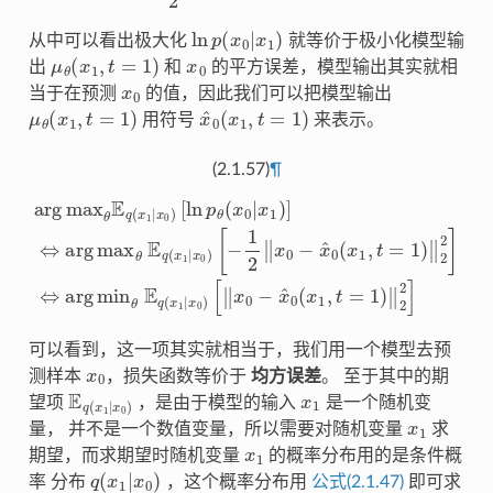
ln
p
(
x
0
|
x
1
)
从中可以看出极大化
就等价于极小化模型输
μ
θ
(
x
1
,
t
=
1
)
x
0
出
和
的平方误差，模型输出其实就相
x
0
当于在预测
的值，因此我们可以把模型输出
μ
θ
(
x
1
,
t
=
1
)
x
^
0
(
x
1
,
t
=
1
)
用符号
来表示。
(2.1.57)
¶
[
−
1
2
‖
x
[
ln
0
−
p
x
θ
^
(
x
0
[
0
‖
(
arg
x
x
|
x
1
0
1
,
−
t
max
)
=
x
]
⇔
1
^
)
0
‖
arg
θ
(
2
x
E
2
1
q
max
]
,
⇔
t
(
x
=
1
1
arg
|
θ
)
x
‖
0
2
E
min
)
2
q
]
(
x
θ
1
|
E
x
q
0
(
)
x
1
|
x
0
)
可以看到，这一项其实就相当于，我们用一个模型去预
x
0
测样本
，损失函数等价于
均方误差
。 至于其中的期
E
q
(
x
1
|
x
0
)
x
1
望项
，是由于模型的输入
是一个随机变
x
1
量， 并不是一个数值变量，所以需要对随机变量
求
x
1
期望，而求期望时随机变量
的概率分布用的是条件概
q
(
x
1
|
x
0
)
率 分布
，这个概率分布用
公式(2.1.47)
即可求