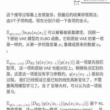
这个推导过程看上去很复杂，但最后的结果却很简洁，
由3个子项构成，现在分别介绍一下各项的含义。
[
ln
E
p
q
θ
(
x
(
x
1
0
|
x
|
x
0
1
)
)
]
可以被看做是重建项， 回顾一
下原始 VAE 模型的 ELBO 函数，它和原始 VAE 的第一项
x
1
x
0
是一样的，从第一步的隐变量
重建成原来的数据
。
E
q
(
x
T
−
1
|
x
0
)
[
D
KL
(
q
(
x
T
|
x
T
−
1
)
‖
p
(
x
T
)
)
]
这一项是先验匹
配项， 这一项和原始 VAE 也能对应上。稍微有点区别的
q
(
x
T
|
x
T
−
1
)
是，这里这一项是没有学习参数的，
是前向
过程， 我们已经假设它是已知的线性高斯变化了，不需
T
要再用模型学习了。当
足够大时，可以认为这一项就
0
是
。
[
D
KL
(
q
E
(
q
x
(
t
x
|
x
t
−
t
−
1
1
,
x
)
‖
t
+
p
1
θ
|
(
x
x
0
t
|
)
x
t
+
1
)
)
]
是个 KL
散度度量，这一项称为一致项（consistency term），显