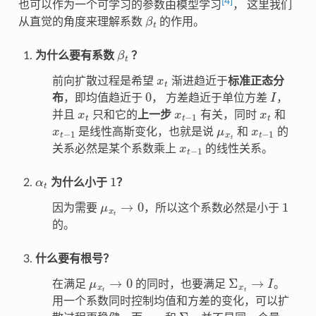
[
4
]
也可以作为一个可学习的参数由模型学习
， 这里我们
β
t
从直觉的角度来理解系数
的作用。
β
t
为什么要有系数
？
x
t
前向扩散过程是希望
渐进趋近于
标准正态分
0
I
布
，即均值趋近于
， 方差趋近于单位方差
，
x
t
x
t
−
1
x
t
并且
只和它的
上一步
有关，同时
和
x
t
−
1
μ
x
t
x
t
−
1
是线性高斯变化，也就是说
和
的
x
t
−
1
关系必然是某个系数乘上
的线性关系。
α
t
1
为什么小于
？
μ
x
t
→
0
1
因为需要
，所以这个系数必然是小于
的。
什么要有根号？
μ
x
t
→
0
Σ
x
t
→
I
在满足
的同时，也要满足
。
用一个系数同时控制均值和方差的变化，可以扩
μ
x
t
Σ
x
t