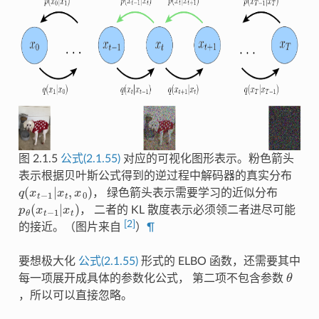
图 2.1.5
公式(2.1.55)
对应的可视化图形表示。粉色箭头
表示根据贝叶斯公式得到的逆过程中解码器的真实分布
q
(
x
t
−
1
|
x
t
,
x
0
)
， 绿色箭头表示需要学习的近似分布
p
θ
(
x
t
−
1
|
x
t
)
， 二者的 KL 散度表示必须领二者进尽可能
[
2
]
的接近。（图片来自
）
¶
要想极大化
公式(2.1.55)
形式的 ELBO 函数，还需要其中
θ
每一项展开成具体的参数化公式， 第二项不包含参数
，所以可以直接忽略。