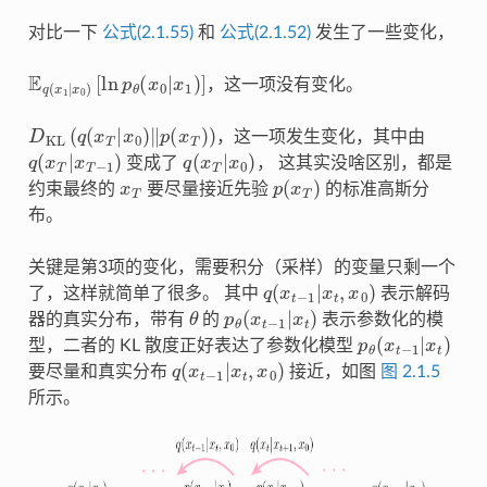
对比一下
公式(2.1.55)
和
公式(2.1.52)
发生了一些变化，
[
ln
E
p
q
θ
(
x
(
x
1
0
|
x
|
x
0
1
)
)
]
，这一项没有变化。
D
KL
(
q
(
x
T
|
x
0
)
‖
p
(
x
T
)
)
，这一项发生变化，其中由
q
(
x
T
|
x
T
−
1
)
q
(
x
T
|
x
0
)
变成了
， 这其实没啥区别，都是
x
T
p
(
x
T
)
约束最终的
要尽量接近先验
的标准高斯分
布。
关键是第3项的变化，需要积分（采样）的变量只剩一个
q
(
x
t
−
1
|
x
t
,
x
0
)
了，这样就简单了很多。 其中
表示解码
θ
p
θ
(
x
t
−
1
|
x
t
)
器的真实分布，带有
的
表示参数化的模
p
θ
(
x
t
−
1
|
x
t
)
型，二者的 KL 散度正好表达了参数化模型
q
(
x
t
−
1
|
x
t
,
x
0
)
要尽量和真实分布
接近，如图
图 2.1.5
所示。