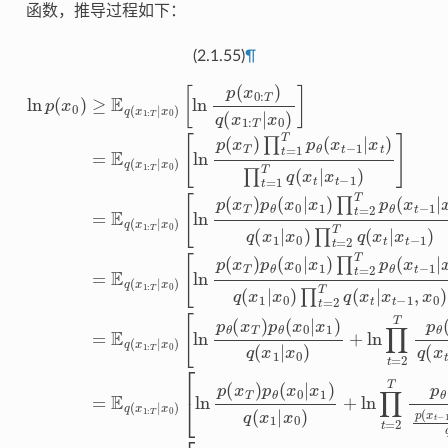
函数，推导过程如下：
(2.1.55)
¶
[
[
[
[
[
[
[
[
ln
ln
ln
ln
ln
ln
ln
ln
p
p
p
p
p
p
p
p
(
(
(
θ
(
(
(
(
[
x
x
x
x
x
x
x
reconstruction term
D
(
T
T
T
T
T
T
T
x
KL
[
[
[
)
)
)
T
)
)
)
)
ln
ln
ln
∏
p
p
p
p
p
p
[
)
ln
θ
θ
θ
θ
θ
θ
p
t
[
p
p
p
(
−
=
ln
q
(
(
θ
(
(
(
(
p
θ
(
θ
D
x
x
x
x
x
x
[
1
(
x
(
p
ln
x
(
(
(
0
0
0
0
0
0
T
x
T
x
KL
x
x
[
(
t
|
|
|
|
|
|
T
0
p
)
p
x
ln
−
t
t
[
x
x
x
x
x
x
q
−
−
ln
|
0
θ
)
θ
prior matching term
1
1
1
1
1
1
1
(
x
p
q
(
q
ln
1
1
:
x
(
(
|
)
)
)
)
)
)
p
1
T
θ
(
x
x
x
T
∏
∏
q
q
q
q
(
|
|
x
p
θ
x
x
x
)
)
0
t
(
t
denoising matching term
T
(
(
(
(
|
q
t
t
q
T
x
−
,
(
t
t
x
x
x
x
x
(
|
=
=
x
x
|
)
)
(
x
−
T
(
0
x
|
1
1
1
1
0
x
q
q
x
x
0
2
2
x
0
0
1
∑
|
|
|
|
|
|
0
)
1
(
(
1
x
0
)
T
T
x
)
x
x
x
x
]
|
x
x
)
‖
t
≥
)
|
x
+
:
1
]
p
p
0
)
t
0
0
0
=
]
t
t
x
T
p
⏟
‖
E
)
1
+
−
∑
−
)
θ
θ
)
)
)
)
∏
0
2
p
θ
|
]
+
+
+
+
q
)
∑
1
1
x
+
t
(
(
)
]
T
(
t
(
∑
x
x
ln
ln
ln
(
=
+
0
+
x
|
|
x
=
E
t
x
E
x
x
t
t
T
=
2
ln
t
)
E
t
1
∏
∏
q
q
1
−
−
t
t
=
]
q
−
)
2
T
q
,
,
=
T
(
(
:
1
1
∏
)
t
t
x
x
2
(
1
T
x
x
⏟
T
E
=
=
(
x
q
E
|
|
0
0
t
T
x
1
1
|
|
x
x
t
E
q
2
2
(
=
q
x
T
x
)
)
|
x
|
ln
:
t
t
]
]
q
(
T
T
T
x
t
2
x
(
0
)
)
|
=
x
=
t
x
)
q
q
x
p
p
0
(
0
p
|
T
|
)
)
t
x
E
E
1
x
x
]
0
(
(
θ
θ
)
,
p
)
θ
⏟
x
x
1
x
q
q
t
q
:
0
)
T
θ
(
(
−
(
1
1
t
:
(
(
x
x
(
)
x
T
−
x
x
x
|
1
(
|
|
t
t
t
x
x
x
x
T
|
1
1
1
−
−
)
−
x
0
t
]
0
0
|
|
|
|
1
1
−
1
=
0
x
x
x
x
)
)
)
|
|
∏
∏
1
|
E
0
)
0
0
0
x
x
x
|
q
)
)
)
)
t
t
t
t
t
x
+
=
=
)
)
)
(
t
p
p
q
x
ln
2
2
)
(
(
1
q
(
T
T
x
x
∏
x
:
(
q
q
t
t
T
t
x
t
−
−
−
(
(
=
t
|
x
x
1
1
x
|
1
2
x
t
t
0
|
|
|
|
|
T
t
x
x
x
x
x
)
t
t