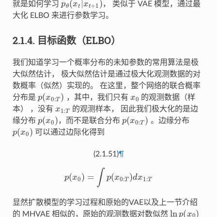
就是如何学习
， 类似于 VAE 模型，通过最
大化 ELBO 来进行参数学习。
2.1.4.
目标函数（ELBO）
我们知道学习一个概率分布的未知参数的常用算法是极
大似然估计， 极大似然估计是通过极大化观测数据的对
数概率（似然）实现的。 在这里，整个网络的联合概率
p
(
x
0
:
T
)
x
0
分布是
，其中，我们只有
的观测数据（样
x
1
:
T
本） ，没有
的观测样本， 因此我们极大化的是边
p
(
x
0
)
p
(
x
0
:
T
)
缘分布
，而不是联合分布
。边缘分布
p
(
x
0
)
可以通过边际化得到
(2.1.51)
¶
p
(
x
0
)
=
∫
p
(
x
0
:
T
)
d
x
1
:
T
显然扩散模型的学习过程和原始的VAE以及上一节介绍
ln
p
(
x
0
)
的 MHVAE 相似的，原始的观测数据对数似然