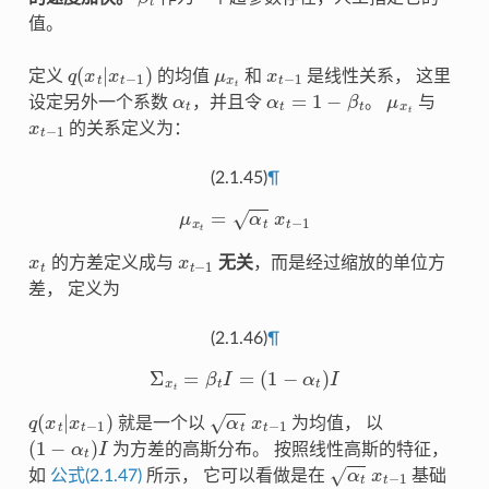
值。
q
(
x
t
|
x
t
−
1
)
μ
x
t
x
t
−
1
定义
的均值
和
是线性关系， 这里
α
t
α
t
=
1
−
β
t
μ
x
t
设定另外一个系数
，并且令
。
与
x
t
−
1
的关系定义为：
(2.1.45)
¶
μ
x
t
=
α
t
x
t
−
1
x
t
x
t
−
1
的方差定义成与
无关
，而是经过缩放的单位方
差， 定义为
(2.1.46)
¶
Σ
x
t
=
β
t
I
=
(
1
−
α
t
)
I
q
(
x
t
|
x
t
−
1
)
α
t
x
t
−
1
就是一个以
为均值， 以
(
1
−
α
t
)
I
为方差的高斯分布。 按照线性高斯的特征，
α
t
x
t
−
1
如
公式(2.1.47)
所示， 它可以看做是在
基础