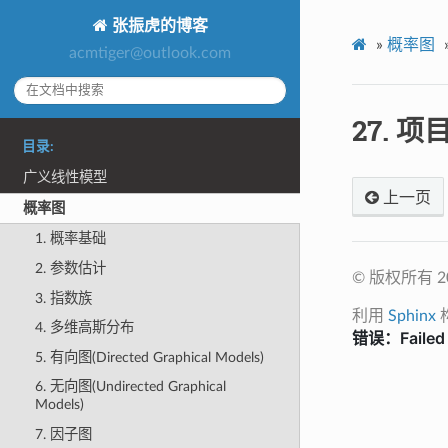
张振虎的博客
»
概率图
acmtiger@outlook.com
27.
项
目录:
广义线性模型
上一页
概率图
1. 概率基础
2. 参数估计
© 版权所有 201
3. 指数族
利用
Sphinx
4. 多维高斯分布
5. 有向图(Directed Graphical Models)
6. 无向图(Undirected Graphical
Models)
7. 因子图