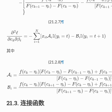
(21.2.7)
¶
∂
2
ℓ
∂
c
k
∂
β
t
=
−
∑
i
=
1
N
[
x
i
t
A
i
I
(
y
i
=
t
)
−
B
i
I
(
y
i
=
t
+
1
)
其中
(21.2.8)
¶
−
f
[
(
A
c
F
k
(
i
c
=
−
k
f
1
+
(
c
−
1
k
η
−
−
i
)
η
η
]
[
[
i
F
i
)
F
)
−
(
[
c
(
F
c
F
k
(
k
(
c
+
c
−
k
k
1
η
−
−
−
i
η
η
)
η
−
i
i
i
)
)
F
)
−
+
−
(
F
c
f
F
(
(
k
c
c
(
c
−
k
k
k
1
+
−
−
−
1
1
η
η
−
−
i
)
i
η
η
]
)
]
2
i
i
2
)
)
−
+
B
f
f
i
(
(
c
c
=
k
k
f
(
−
−
c
η
η
k
i
i
−
)
)
]
η
i
)
21.3.
连接函数