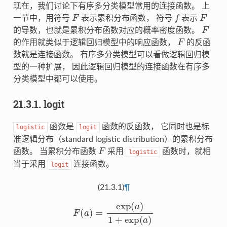
现在，我们讨论下有序多分类模型常用的连接函数。 上
F
f
F
一节中，用符号
表示累积分布函数， 符号
表示
F
的导数，也就是累积分布函数对应的概率密度函数。
F
的作用就类似于逻辑回归模型中的响应函数，
的反函
数就是连接函数。 有序多分类模型可以看做逻辑回归模
型的一种扩展， 因此逻辑回归模型的连接函数在有序多
分类模型中都可以使用。
21.3.1.
logit
函数是
函数的反函数， 它同时也是标
logistic
logit
准逻辑分布（standard logistic distribution）的累积分布
F
函数。 当累积分布函数
采用
函数时，就相
logistic
当于采用
连接函数。
logit
(21.3.1)
¶
F
(
a
)
=
exp
(
a
)
1
+
exp
(
a
)