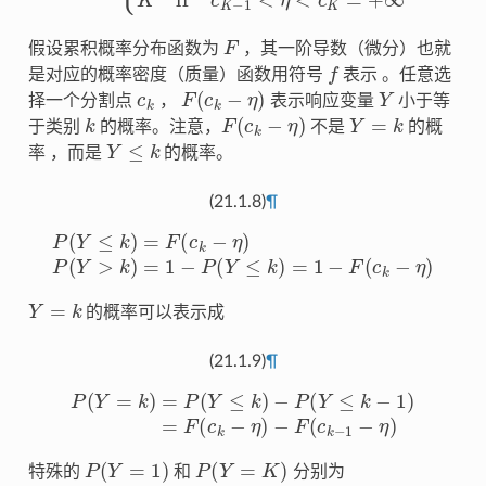
F
假设累积概率分布函数为
，其一阶导数（微分）也就
f
是对应的概率密度（质量）函数用符号
表示 。任意选
c
k
F
(
c
k
−
η
)
Y
择一个分割点
，
表示响应变量
小于等
k
F
(
c
k
−
η
)
Y
=
k
于类别
的概率。注意，
不是
的概
Y
≤
k
率 ，而是
的概率。
(21.1.8)
¶
P
(
Y
≤
k
)
=
F
(
c
k
−
η
)
P
(
Y
>
k
)
=
1
−
P
(
Y
≤
k
)
=
1
−
F
(
c
k
−
η
)
Y
=
k
的概率可以表示成
(21.1.9)
¶
P
(
Y
=
k
)
=
P
(
Y
≤
k
)
−
P
(
Y
≤
k
−
1
)
=
F
(
c
k
−
η
)
−
F
(
c
k
−
1
−
η
)
P
(
Y
=
1
)
P
(
Y
=
K
)
特殊的
和
分别为