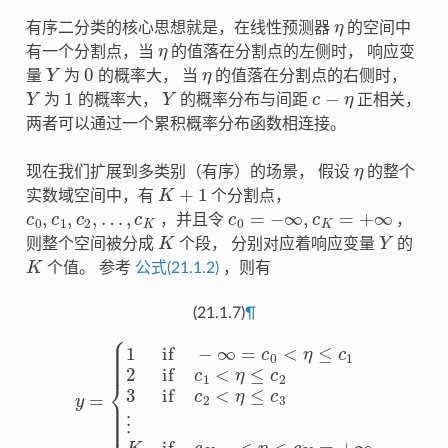
η
有序二分类的核心思想就是，在线性预测器
的空间中
η
有一个分割点，当
的值落在分割点的左侧时， 响应变
Y
0
η
量
为
的概率大， 当
的值落在分割点的右侧时，
Y
1
Y
c
−
η
为
的概率大，
的概率分布与间距
正相关，
两者可以通过一个累积概率分布函数相连接。
η
现在我们扩展到多类别（有序）的场景， 假设
的整个
K
+
1
实数域空间中，有
个分割点，
c
0
,
c
1
,
c
2
,
…
,
c
K
c
0
=
−
∞
,
c
K
=
+
∞
，并且令
，
K
Y
则整个空间被分成
个段， 分别对应着响应变量
的
K
个值。 参考
公式(21.1.2)
，则有
(21.1.7)
¶
{
1
if
−
∞
=
c
0
<
η
≤
c
1
2
if
c
1
<
y
η
=
≤
c
2
3
if
c
2
<
η
≤
c
3
⋮
K
if
c
K
−
1