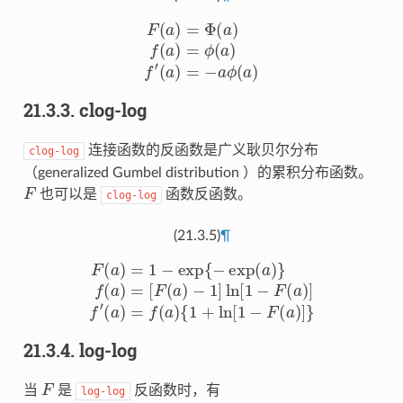
F
(
a
)
=
Φ
(
a
)
f
(
a
)
=
ϕ
(
a
)
f
′
(
a
)
=
−
a
ϕ
(
a
)
21.3.3.
clog-log
连接函数的反函数是广义耿贝尔分布
clog-log
（generalized Gumbel distribution ）的累积分布函数。
F
也可以是
函数反函数。
clog-log
(21.3.5)
¶
F
(
a
)
=
1
−
exp
{
(
−
a
)
exp
=
f
(
a
(
a
)
{
)
1
}
f
+
(
a
ln
)
=
[
1
[
F
−
(
F
a
(
)
a
−
)
1
]
}
]
ln
[
1
−
F
(
a
)
]
f
′
21.3.4.
log-log
F
当
是
反函数时，有
log-log