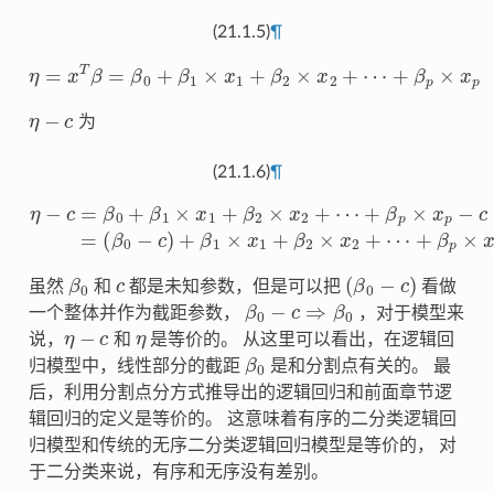
(21.1.5)
¶
η
=
x
T
β
=
β
0
+
β
1
×
x
1
+
β
2
×
x
2
+
⋯
+
β
p
×
x
p
η
−
c
为
(21.1.6)
¶
η
−
(
c
β
=
0
β
−
0
c
+
)
+
β
β
1
1
×
×
x
1
x
1
+
+
β
β
2
2
×
×
x
2
x
2
+
+
⋯
⋯
+
+
β
β
p
p
×
×
x
p
x
p
−
c
=
β
0
c
(
β
0
−
c
)
虽然
和
都是未知参数，但是可以把
看做
β
0
−
c
⇒
β
0
一个整体并作为截距参数，
，对于模型来
η
−
c
η
说，
和
是等价的。 从这里可以看出，在逻辑回
β
0
归模型中，线性部分的截距
是和分割点有关的。 最
后，利用分割点分方式推导出的逻辑回归和前面章节逻
辑回归的定义是等价的。 这意味着有序的二分类逻辑回
归模型和传统的无序二分类逻辑回归模型是等价的， 对
于二分类来说，有序和无序没有差别。