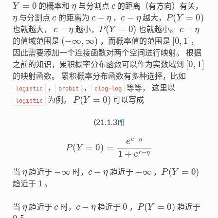
Y
=
0
η
c
的概率和
与分割点
的距离（有方向）有关，
η
c
c
−
η
c
−
η
P
(
Y
=
0
)
与分割点
的距离为
，
越大，
c
−
η
P
(
Y
=
0
)
c
−
η
也就越大，
越小，
也就越小。
(
−
∞
,
∞
)
[
0
,
1
]
的值域范围是
，而概率值的范围是
，
因此需要添加一个连接函数对两个空间进行映射。 根据
[
0
,
1
]
之前的知识，累积概率分布函数可以作为实数域到
的映射函数。 累积概率分布函数有多种选择，比如
，
，
等等， 这里以
logistic
probit
clog-log
P
(
Y
=
0
)
为例。
可以写成
logistic
(21.1.3)
¶
P
(
Y
=
0
)
=
e
c
−
η
1
+
e
c
−
η
η
−
∞
c
−
η
+
∞
P
(
Y
=
0
)
当
趋近于
时，
趋近于
，
1
趋近于
。
η
c
c
−
η
0
P
(
Y
=
0
)
当
趋近于
时，
趋近于
，
趋近于
0.5