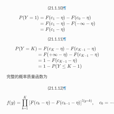
(21.1.10)
¶
P
(
Y
=
1
)
=
−
F
F
(
c
(
−
1
∞
−
η
−
)
η
−
)
F
=
(
F
c
(
0
c
−
1
η
−
)
η
=
)
F
(
c
1
−
η
)
(21.1.11)
¶
−
P
F
(
(
Y
c
K
=
−
K
1
)
=
−
F
η
(
)
c
=
K
1
−
−
η
F
)
(
−
c
F
K
(
−
c
K
1
−
−
η
1
)
−
=
η
1
)
−
=
P
F
(
(
Y
+
∞
≤
K
−
−
η
1
)
)
完整的概率质量函数为
(21.1.12)
¶
−
F
(
c
k
−
f
1
(
y
−
)
η
=
)
∏
]
I
k
(
y
=
=
1
k
K
)
,
[
c
F
0
(
c
=
k
−
−
∞
η
,
c
)
K
=
+
∞