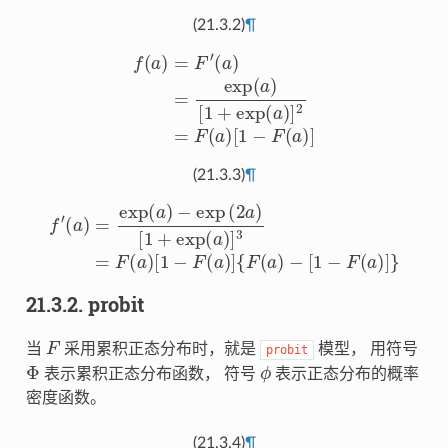
(21.3.2)
¶
f
(
a
)
=
F
′
(
a
)
=
exp
(
a
)
[
1
+
exp
(
a
)
]
2
=
F
(
a
)
[
1
−
F
(
a
)
]
(21.3.3)
¶
f
′
(
a
)
=
exp
(
a
)
−
exp
{
F
(
2
(
a
a
)
)
−
[
1
[
1
+
−
exp
F
(
a
(
)
a
]
}
)
]
3
=
F
(
a
)
[
1
−
F
(
a
)
]
21.3.2.
probit
F
当
采用累积正态分布时，就是
模型， 用符号
probit
Φ
ϕ
表示累积正态分布函数， 符号
表示正态分布的概率
密度函数。
(21.3.4)
¶