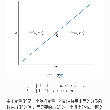
(21.1.2)
¶
y
=
{
0
if
−
∞
<
η
<=
c
1
if
c
<
η
<
∞
Y
由于变量
是一个随机变量，不能直接用上面的分段函
Y
Y
数输出
的值 ，而是要给出
的一个概率分布。 假设