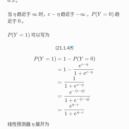
。
η
∞
c
−
η
−
∞
P
(
Y
=
0
)
当
趋近于
时，
趋近于
，
趋
0
近于
。
P
(
Y
=
1
)
可以写为
(21.1.4)
¶
P
(
Y
=
1
)
=
1
−
(
c
P
−
(
η
Y
)
=
1
0
+
)
e
=
−
1
(
−
c
−
e
c
η
−
)
=
η
e
1
η
+
−
e
c
c
1
−
+
η
e
=
η
1
−
1
c
+
e
c
−
η
=
e
−
η
线性预测器
展开为