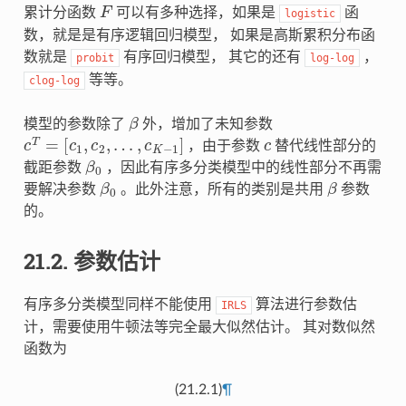
F
累计分函数
可以有多种选择，如果是
函
logistic
数，就是是有序逻辑回归模型， 如果是高斯累积分布函
数就是
有序回归模型， 其它的还有
，
probit
log-log
等等。
clog-log
β
模型的参数除了
外，增加了未知参数
c
T
=
[
c
1
,
c
2
,
…
,
c
K
−
1
]
c
，由于参数
替代线性部分的
β
0
截距参数
，因此有序多分类模型中的线性部分不再需
β
0
β
要解决参数
。此外注意，所有的类别是共用
参数
的。
21.2.
参数估计
有序多分类模型同样不能使用
算法进行参数估
IRLS
计，需要使用牛顿法等完全最大似然估计。 其对数似然
函数为
(21.2.1)
¶