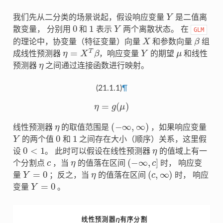
Y
我们先从二分类的场景说起，假设响应变量
是二值离
0
1
Y
散变量， 分别用
和
表示
两个离散状态。 在
GLM
X
β
的理论中，协变量（特征变量）向量
和参数向量
组
η
=
X
T
β
Y
μ
成线性预测器
，响应变量
的期望
和线性
η
预测器
之间通过连接函数进行映射。
(21.1.1)
¶
η
=
g
(
μ
)
η
(
−
∞
,
∞
)
线性预测器
的取值范围是
，如果响应变量
Y
0
1
的两个值
和
之间存在大小（顺序）关系，这里假
0
<
1
η
设
。 此时可以假设在线性预测器
的值域上有一
c
η
(
−
∞
,
c
]
个分割点
，当
的值落在区间
时， 响应变
Y
=
0
η
(
c
,
∞
)
量
；反之，当
的值落在区间
时， 响应
Y
=
0
变量
。