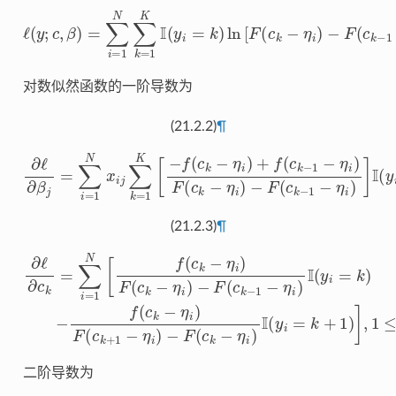
ℓ
(
y
;
c
,
β
)
=
∑
i
=
1
−
N
F
∑
(
c
k
k
=
−
1
1
K
−
I
η
(
y
i
)
i
]
=
k
)
ln
[
F
(
c
k
−
η
i
)
对数似然函数的一阶导数为
(21.2.2)
¶
∂
ℓ
∂
β
j
=
∑
i
=
1
N
x
−
i
j
F
∑
(
k
c
k
=
−
1
1
K
−
[
−
η
f
i
)
(
c
]
I
k
(
y
−
i
η
=
i
k
)
+
)
f
(
c
k
−
1
−
η
i
)
F
(
c
k
−
η
(21.2.3)
¶
−
F
(
c
∂
k
−
ℓ
−
F
∂
1
(
c
c
−
k
k
η
=
−
i
∑
η
)
I
i
(
i
)
y
=
I
(
i
1
y
=
N
i
k
=
)
[
k
−
f
+
(
f
c
(
1
c
k
k
)
−
]
−
,
η
1
η
i
≤
)
i
F
)
k
F
(
≤
c
(
c
k
K
k
−
−
+
η
1
1
i
)
−
η
i
)
二阶导数为