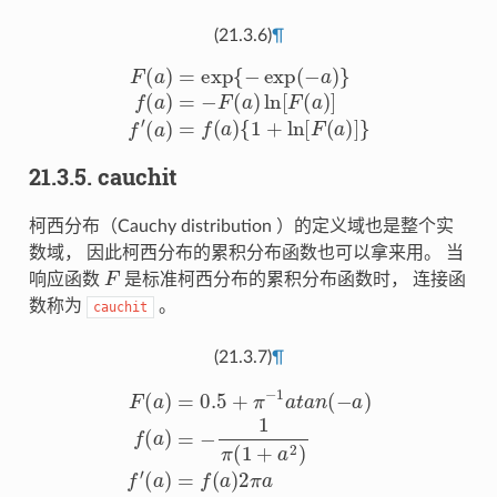
(21.3.6)
¶
F
(
a
)
=
exp
{
−
exp
(
−
{
a
1
)
}
+
f
(
ln
a
)
[
=
F
−
(
a
F
)
]
(
a
}
)
ln
[
F
(
a
)
]
f
′
(
a
)
=
f
(
a
)
21.3.5.
cauchit
柯西分布（Cauchy distribution ）的定义域也是整个实
数域， 因此柯西分布的累积分布函数也可以拿来用。 当
F
响应函数
是标准柯西分布的累积分布函数时， 连接函
数称为
。
cauchit
(21.3.7)
¶
F
(
a
)
=
0.5
+
π
−
1
a
(
a
t
)
a
=
n
f
(
(
−
a
a
)
2
)
f
π
(
a
a
)
=
−
1
π
(
1
+
a
2
)
f
′