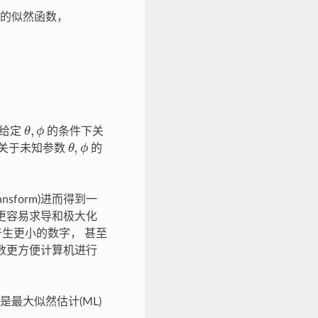
集的似然函数，
θ
,
ϕ
在给定
的条件下关
θ
,
ϕ
关于未知参数
的
sform)进而得到一
)更容易求导和极大化
产生更小的数字， 甚至
数更方便计算机进行
最大似然估计(ML)