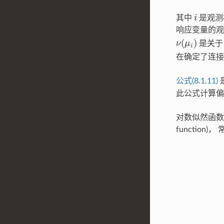
i
其中
是观测
响应变量的观
ν
(
μ
i
)
是关
在确定了连接
公式(8.1.11)
此公式计算偏
对数似然函数的一阶
function)
U
j
=