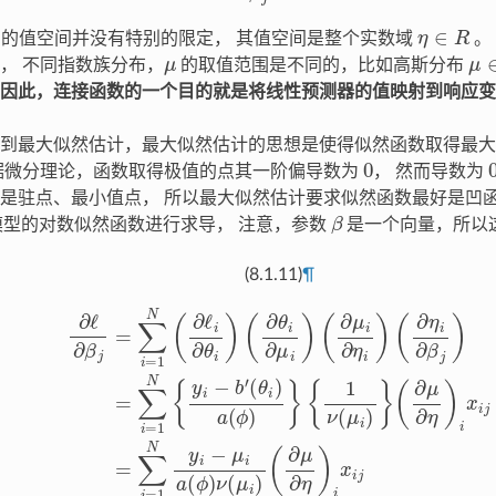
η
∈
R
的值空间并没有特别的限定， 其值空间是整个实数域
。
μ
μ
， 不同指数族分布，
的取值范围是不同的，比如高斯分布
。
因此，连接函数的一个目的就是将线性预测器的值映射到响应
到最大似然估计，最大似然估计的思想是使得似然函数取得最大
0
据微分理论，函数取得极值的点其一阶偏导数为
， 然而导数为
是驻点、最小值点， 所以最大似然估计要求似然函数最好是凹函
β
模型的对数似然函数进行求导， 注意，参数
是一个向量，所以
(8.1.11)
¶
=
∑
i
=
1
N
(
∂
ℓ
(
i
∂
∂
μ
θ
∂
i
)
η
(
∂
)
i
θ
x
i
i
∂
j
=
μ
∑
i
)
i
(
=
∂
1
μ
N
i
∂
y
η
i
i
−
)
(
μ
∂
i
η
a
i
(
∂
ϕ
β
)
ν
j
)
(
=
μ
∑
i
)
(
i
∂
=
μ
1
∂
N
η
{
y
)
i
i
x
−
i
j
b
′
(
θ