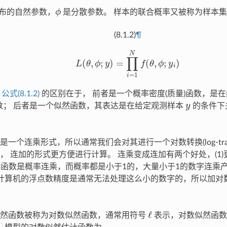
ϕ
布的自然参数，
是分散参数。 样本的联合概率又被称为样本
(8.1.2)
¶
L
(
θ
,
ϕ
;
y
)
=
∏
i
=
1
N
f
(
θ
,
ϕ
;
y
i
)
和
公式(8.1.2)
的区别在于， 前者是一个概率密度(质量)函数，是
y
数； 后者是一个似然函数，其表达是在给定观测样本
的条件下
一个连乘形式，所以通常我们会对其进行一个对数转换(log-tran
， 连加的形式更方便进行计算。 连乘变成连加有两个好处，(1
似然函数是概率连乘，而概率都是小于1的，大量小于1的数字连乘
计算机的浮点数精度是通常无法处理这么小的数字的，所以加对
ℓ
似然函数被称为对数似然函数，通常用符号
表示，对数似然函数是