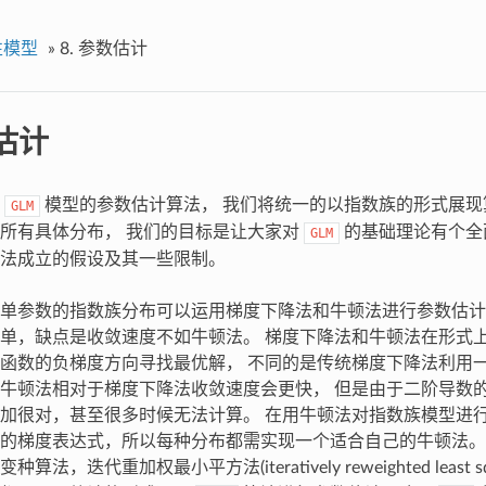
性模型
»
8.
参数估计
估计
论
模型的参数估计算法， 我们将统一的以指数族的形式展现
GLM
所有具体分布， 我们的目标是让大家对
的基础理论有个全
GLM
法成立的假设及其一些限制。
单参数的指数族分布可以运用梯度下降法和牛顿法进行参数估计
单，缺点是收敛速度不如牛顿法。 梯度下降法和牛顿法在形式
函数的负梯度方向寻找最优解， 不同的是传统梯度下降法利用
牛顿法相对于梯度下降法收敛速度会更快， 但是由于二阶导数
加很对，甚至很多时候无法计算。 在用牛顿法对指数族模型进
的梯度表达式，所以每种分布都需实现一个适合自己的牛顿法。
法，迭代重加权最小平方法(iteratively reweighted least squ