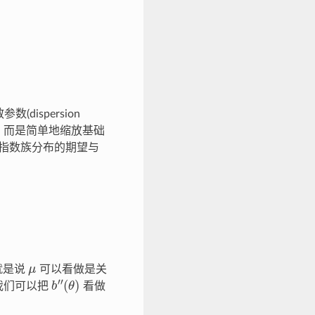
数(dispersion
，而是简单地缩放基础
，指数族分布的期望与
μ
就是说
可以看做是关
b
(
θ
″
)
我们可以把
看做