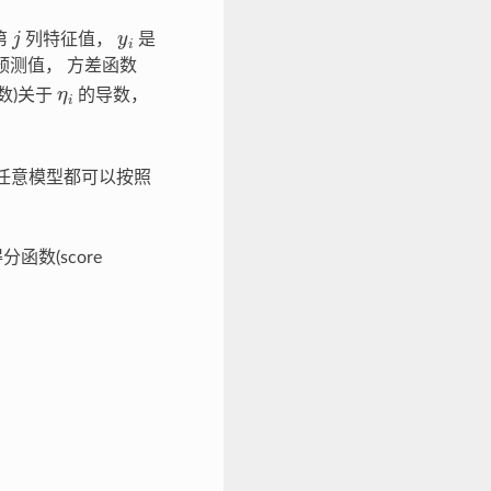
j
y
i
第
列特征值，
是
预测值， 方差函数
η
i
数)关于
的导数，
任意模型都可以按照
分函数(score
ν
(
μ
i
)
g
(
μ
i
)
′
x
i
j