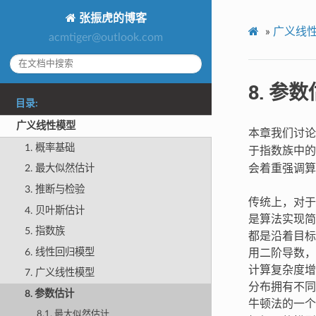
张振虎的博客
»
广义线
acmtiger@outlook.com
8.
参数
目录:
广义线性模型
本章我们讨
1. 概率基础
于指数族中的
会着重强调算
2. 最大似然估计
3. 推断与检验
传统上，对于
4. 贝叶斯估计
是算法实现简
5. 指数族
都是沿着目标
6. 线性回归模型
用二阶导数，
计算复杂度增
7. 广义线性模型
分布拥有不同
8. 参数估计
牛顿法的一个变种算
8.1. 最大似然估计