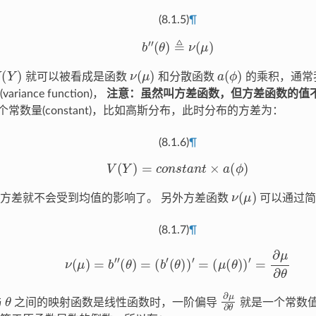
(8.1.5)
¶
b
″
(
θ
)
≜
ν
(
μ
)
V
(
Y
)
ν
(
μ
)
a
(
ϕ
)
就可以被看成是函数
和分散函数
的乘积，通常
iance function)，
注意：虽然叫方差函数，但方差函数的值
常数量(constant)，比如高斯分布，此时分布的方差为：
(8.1.6)
¶
V
(
Y
)
=
c
o
n
s
t
a
n
t
×
a
(
ϕ
)
ν
(
μ
)
方差就不会受到均值的影响了。 另外方差函数
可以通过简
(8.1.7)
¶
ν
(
μ
)
=
b
″
(
θ
)
=
(
b
′
(
θ
)
)
′
=
(
μ
(
θ
)
)
′
=
∂
μ
∂
θ
θ
∂
μ
∂
θ
与
之间的映射函数是线性函数时，一阶偏导
就是一个常数