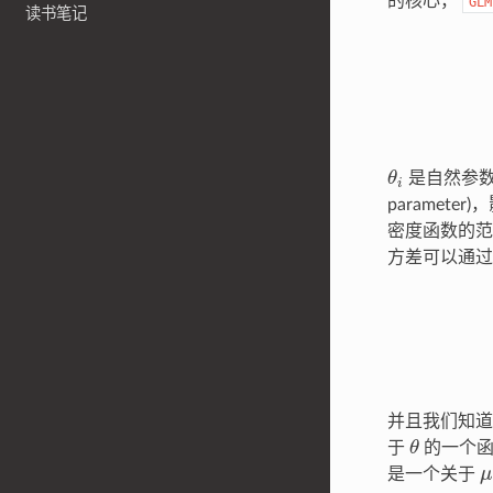
的核心，
GLM
读书笔记
θ
i
是自然参
paramete
密度函数的范
方差可以通
并且我们知
θ
于
的一个函
μ
是一个关于