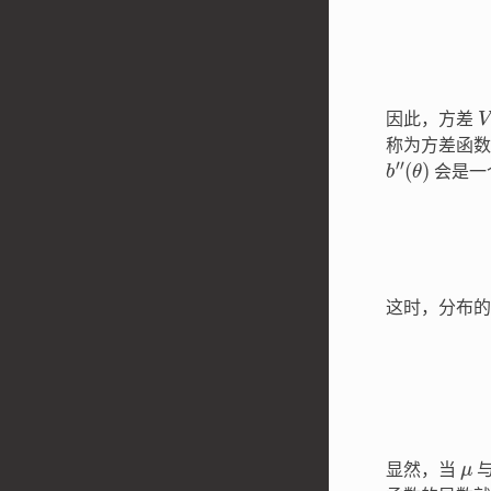
因此，方差
称为方差函数(var
b
(
θ
″
)
会是一个
这时，分布的
μ
显然，当