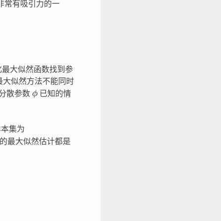
非常有吸引力的一
化最大似然函数找到参
最大似然方法不能同时
ϕ
设分散参数
已知的情
样本集为
的最大似然估计都是