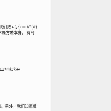
ν
(
μ
)
=
b
″
(
θ
)
我们把
不是方差本身。
有时
单方式求得。
值。另外，我们知道反