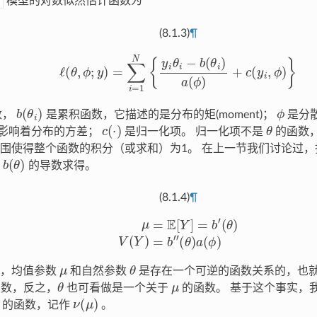
模型的对数似然估计函数为
(8.1.3)
¶
ℓ
(
θ
,
ϕ
;
y
)
=
∑
i
=
1
N
{
y
i
θ
i
−
b
(
θ
i
)
a
(
ϕ
)
+
c
(
y
i
,
ϕ
)
}
b
(
θ
i
)
ϕ
数，
是累积函数，它描述的是分布的矩(moment)；
是分散参
c
(
⋅
)
θ
r)，影响着分布的方差；
是归一化项。 归一化项不是
的函数
围使得整个函数的积分（或求和）为1。 在上一节我们讨论过
b
(
θ
)
过
的导数求得。
(8.1.4)
¶
μ
=
E
[
Y
]
=
b
′
(
θ
)
V
(
Y
)
=
b
″
(
θ
)
a
(
ϕ
)
μ
θ
道，均值参数
和自然参数
是存在一个可逆的函数关系的，也
θ
μ
数，反之，
也可看做是一个关于
的函数。 基于这个事实，
ν
(
μ
)
的函数，记作
。