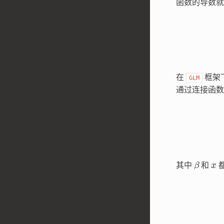
函数的导数就
在
框架
GLM
通过连接函数
β
x
其中
和