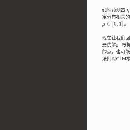
η
线性预测器
定分布相关的
μ
∈
[
0
,
1
]
现在让我们回
最优解。 根
的点，也可能
法则对GLM
∂
ℓ
∂
β
j