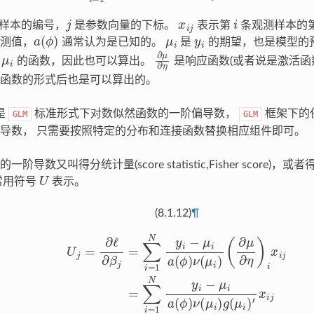
j
x
i
j
i
样本的编号，
是参数向量的下标。
表示第
条观测样本的
a
(
ϕ
)
μ
i
y
i
测值，
通常认为是已知的。
是
的期望，也是模型的
μ
i
∂
μ
∂
η
于
的函数，因此也可以算出。
是响应函数(或者说是激活函
函数的形式后也是可以算出的。
是
标准形式下对数似然函数的一阶偏导数，
框架下的
GLM
GLM
导数， 只需要按照特定的分布和连接函数替换相应组件即可。
导数又叫得分统计量(score statistic,Fisher score)，或者得
U
， 常用符号
表示。
(8.1.12)
¶
∂
ℓ
∂
β
j
=
∑
i
=
1
N
y
i
−
μ
i
a
(
ϕ
)
ν
(
μ
i
)
(
∂
μ
∂
η
)
i
x
i
j
=
∑
i
=
1
N
y
i
−
μ
i
a
(
ϕ
)