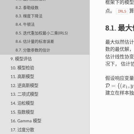
框架下的模
8.2. 泰勒级数
点。
算
IRLS
8.3. 梯度下降法
8.4. 牛顿法
8.1.
最大
8.5. 迭代重加权最小二乘(IRLS)
最大似然估计
8.6. 估计量的标准误差
数的最优解
8.7. 分散参数的估计
估计线性协
9. 模型评估
况下， 估计
10. 模型检验
11. 高斯模型
假设响应变
D
=
{
(
x
1
,
y
1
)
,
(
12. 逆高斯模型
建立在样本独
13. 二项式模型
14. 泊松模型
15. 指数模型
16. Gamma 模型
17. 过度分散