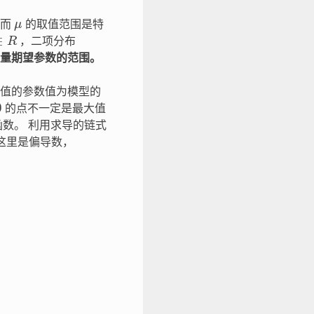
μ
 而
的取值范围是特
∈
R
，二项分布
变量期望参数的范围。
值的参数值为模型的
0
的点不一定是最大值
数。 利用求导的链式
这里是偏导数，
i
)
a
(
ϕ
)
}
{
1
ν
(
μ
i
)
}