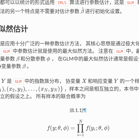
型都可以以统计的形式运用
算法进行参数估计，这是
IRLS
GLM
β
^
法的另一个特点是不需要对估计参数
进行初始化设置。
似然估计
是应用十分广泛的一种参数估计方法， 其核心思想是通过极大
，
中参数估计就是使用的最大似然方法。 注意在
中，
GLM
GLM
β
ϕ
变量参数
和分散参数
， 在GLM中的最大似然估计通常是假
β
协变量参数
。
Y
X
Y
量
是
中的指数族分布， 协变量
和响应变量
的一个
GLM
x
2
,
y
2
)
,
…
,
(
x
N
,
y
N
)
}
，样本之间是相互独立的，本书中
立的假设之上。 所有样本的联合概率为
(8.1.1)
¶
f
(
y
;
θ
,
ϕ
)
=
∏
i
=
1
N
f
(
y
i
;
θ
,
ϕ
)