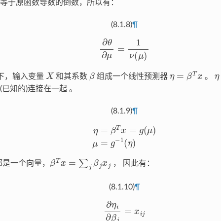
等于原函数导数的倒数，所以有：
(8.1.8)
¶
∂
θ
∂
μ
=
1
ν
(
μ
)
X
β
η
=
β
T
x
η
下，输入变量
和其系数
组成一个线性预测器
。
(已知的)连接在一起 。
(8.1.9)
¶
η
=
β
T
x
=
g
(
μ
)
μ
=
g
−
1
(
η
)
β
T
x
=
∑
j
β
j
x
j
都是一个向量，
， 因此有：
(8.1.10)
¶
∂
η
i
∂
β
j
=
x
i
j