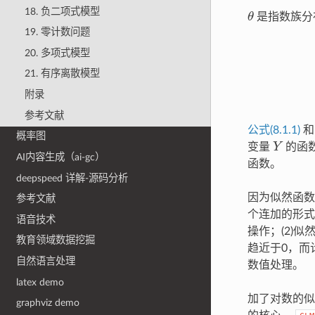
θ
18. 负二项式模型
是指数族分
19. 零计数问题
20. 多项式模型
21. 有序离散模型
附录
参考文献
公式(8.1.1)
概率图
Y
变量
的函
AI内容生成（ai-gc）
函数。
deepspeed 详解-源码分析
因为似然函数是
参考文献
个连加的形式
语音技术
操作；(2)
教育领域数据挖掘
趋近于0，而
自然语言处理
数值处理。
latex demo
加了对数的
graphviz demo