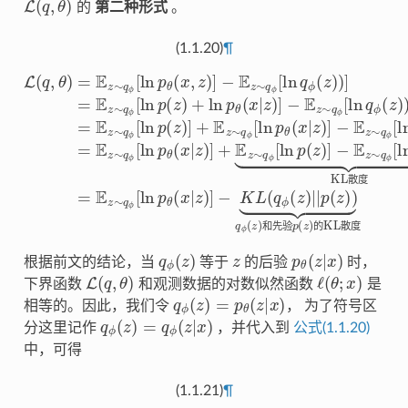
的
第二种形式
。
(1.1.20)
¶
−
−
E
E
−
−
z
z
E
−
E
∼
∼
z
K
z
∼
q
q
L
∼
(
ϕ
ϕ
q
q
q
ϕ
[
[
ϕ
ϕ
ln
ln
[
(
ln
[
z
q
q
ln
L
)
ϕ
ϕ
q
|
(
|
q
q
ϕ
p
(
(
z
z
ϕ
,
(
θ
(
z
)
)
z
)
)
(
)
)
]
]
z
)
=
)
=
=
)
⏟
)
]
E
)
E
E
⏟
]
q
z
=
z
z
KL散度
ϕ
∼
E
∼
∼
(
z
q
z
q
q
∼
)
ϕ
和先验
ϕ
ϕ
q
[
[
[
ln
ϕ
ln
ln
=
p
[
p
p
E
ln
θ
(
θ
z
z
(
p
∼
p
(
x
)
x
]
(
,
(
z
+
|
z
q
z
z
)
)
)
E
ϕ
+
)
]
的KL散度
]
z
ln
+
[
∼
ln
E
p
q
z
p
θ
∼
ϕ
θ
(
x
(
[
q
x
|
ln
z
ϕ
|
z
)
p
]
[
)
]
ln
θ
(
p
x
|
(
z
z
散
度
和
先
验
的
散
度
q
ϕ
(
z
)
z
p
θ
(
z
|
x
)
根据前文的结论，当
等于
的后验
时，
L
(
q
,
θ
)
ℓ
(
θ
;
x
)
下界函数
和观测数据的对数似然函数
是
q
ϕ
(
z
)
=
p
θ
(
z
|
x
)
相等的。因此，我们令
， 为了符号区
q
ϕ
(
z
)
=
q
ϕ
(
z
|
x
)
分这里记作
，并代入到
公式(1.1.20)
中，可得
(1.1.21)
¶