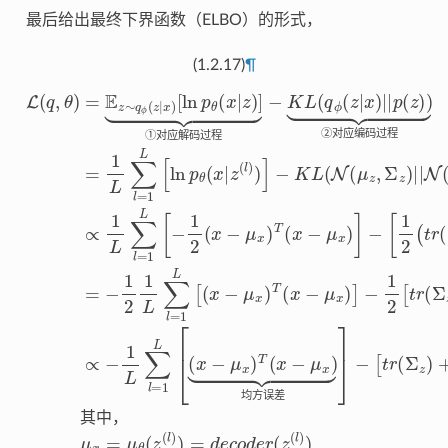
最后给出最终下界函数（ELBO）的形式，
(1.2.17)
¶
−
−
−
μ
均方误差
L
K
[
1
x
1
(
=
2
q
L
2
μ
[
(
,
t
θ
N
(
θ
t
r
)
r
(
(
(
=
−
Σ
(
z
μ
Σ
E
K
(
z
z
l
z
)
z
)
L
,
)
Σ
+
]
)
∼
=
(
+
−
q
μ
z
d
μ
[
q
ϕ
)
z
t
e
|
=
z
T
ϕ
r
|
(
T
c
N
(
1
z
μ
Σ
(
o
μ
z
|
L
(
z
z
x
d
0
z
|
∑
−
x
)
)
−
e
,
+
|
I
k
)
l
|
=
)
r
[
k
p
μ
)
−
ln
(
∝
1
−
z
(
z
log
z
T
(
p
L
log
l
)
1
)
μ
)
[
θ
)
⏟
ln
L
z
d
z
(
d
②对应编码过程
x
(
∑
−
e
p
l
|
e
)
t
z
k
l
=
θ
=
t
(
)
−
Σ
μ
(
(
]
1
x
Σ
⏟
log
z
z
|
L
z
①对应解码过程
z
+
)
[
]
)
(
−
Σ
)
∝
l
d
]
)
1
)
=
z
e
]
−
⊙
2
−
t
1
(
(
1
Σ
x
ϵ
L
2
−
z
∑
1
)
μ
,
]
ϵ
l
L
其中，
x
=
∼
∑
)
1
T
N
l
L
(
=
x
[
(
1
(
−
0
x
L
μ
,
−
I
[
)
x
(
μ
μ
x
)
x
]
z
−
)
②
对
应
编
码
过
程
①
对
应
解
码
过
程
均
方
误
差
其
中
，