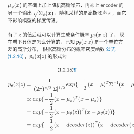
μ
ϕ
(
x
)
的基础上加上随机高斯噪声，再乘上 encoder 的
Σ
ϕ
(
x
)
ϵ
另一个输出
，随机采样的是高斯噪声
，而它
不影响模型的梯度传递。
z
p
θ
(
x
|
z
)
有了
的值后就可以计算生成条件概率
了， 现
p
θ
(
x
|
z
)
在看下具体是怎么计算的，已知
是一个单位方
差的高斯分布， 根据高斯分布的概率密度函数
公式
p
θ
(
x
|
z
)
(1.2.10)
，
的形式为
(1.2.16)
¶
∝
p
θ
e
(
x
x
|
p
z
{
)
−
=
1
1
2
(
2
(
x
π
−
)
n
μ
/
x
2
)
T
|
Σ
(
x
|
−
1
μ
/
2
x
)
e
}
x
=
p
e
{
x
−
p
1
{
−
2
1
(
x
2
−
(
μ
x
−
)
T
μ
Σ
θ
−
(
z
1
)
(
)
x
T
−
(
x
μ
−
)
}
μ
θ
(