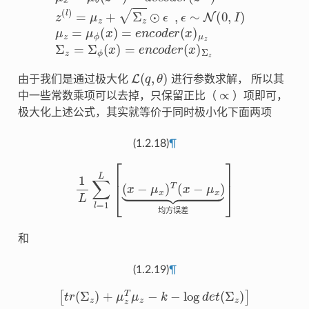
L
(
q
,
θ
)
由于我们是通过极大化
进行参数求解， 所以其
∝
中一些常数乘项可以去掉，只保留正比（
）项即可，
极大化上述公式，其实就等价于同时极小化下面两项
(1.2.18)
¶
1
L
∑
l
=
1
L
[
(
x
−
μ
x
)
T
(
x
−
μ
x
)
⏟
均方误差
]
均
方
误
差
和
(1.2.19)
¶
[
t
r
(
Σ
z
)
+
μ
z
T
μ
z
−
k
−
log
d
e
t
(
Σ
z
)
]