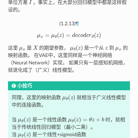
单位方差
，事实上，在大部分回归模型中都是这样假
设的。
(1.2.13)
¶
μ
x
=
μ
θ
(
z
)
=
d
e
c
o
d
e
r
θ
(
z
)
μ
x
X
μ
θ
(
z
)
z
μ
x
这里
是
的期望参数，
是一个从
到
的
映射函数。 在VAE中，这里同样是一个神经网络
（Neural Network）实现， 如果只有一层感知机网络，
就退化成了（广义）线性模型。
小技巧
μ
θ
(
z
)
同理，这里的映射函数
就相当于广义线性模型
中的连接函数。
μ
θ
(
z
)
μ
θ
(
z
)
=
θ
z
+
b
当
是一个线性函数
时，就相
当于传统线性回归模型（最小二乘）。
μ
θ
(
z
)
当
是一个线性+sigmoid函数