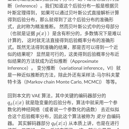
断（inference）。我们知道这个后验分布一般是根据贝
叶斯定理得到， 如果可以通过贝叶斯公式直接解析计算
得到后验分布，那么就得到了这个后验分布的准确形
式，此时称为精准推断。 然而贝叶斯公式中的分母部分
p
(
x
)
（也就是证据
）是含有积分的，多数情况下是难以
计算的， 这时就无法直接得到后验概率分布的准确形
式。既然无法得到准确的结果，那是否可以得到一个近
似的结果呢？ 显然是可行的，这类得到后验概率分布近
似结果的方法就成为近似推断（Approximate
Inference）。 变分推断 （variational inference，VI）就
是一种近似推断的方法，除此外还有采样法-马尔科夫蒙
特卡洛（(Markov chain Monte Carlo, MCMC)） 等等。
回到本文的 VAE 算法，其中关键的编码器部分的
q
ϕ
(
z
|
x
)
就是隐变量的后验分布，算法中就采用一个参
数化的神经网络（或者说一个参数化的函数） 去近似拟
合这个后验概率分布，因此这个算法被称为
变分
自编码
q
θ
(
x
|
z
)
器。 其实解码器部分
从本质上讲，也是在进行
x
z