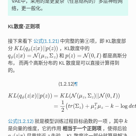
VAE中，采用的是更复杂（任意结构的）多层神经网
络，更一般化。
KL散度-正则项
接下来看下
公式(1.1.21)
中完整的第②项，即 KL散度部
K
L
(
q
ϕ
(
z
|
x
)
|
|
p
(
z
)
)
分
，KL散度中的
q
ϕ
(
z
|
x
)
=
N
(
μ
z
,
Σ
z
)
p
(
z
)
=
N
(
0
,
I
)
和
都是高斯分
布， 而两个高斯分布的 KL 散度是可以直接计算得到
的。
(1.2.12)
¶
K
L
(
q
ϕ
(
z
|
x
)
|
|
p
(
z
)
)
=
K
L
(
N
(
μ
z
,
Σ
z
)
|
|
N
(
0
,
I
)
)
=
1
2
(
t
r
(
Σ
z
)
+
μ
z
T
k
公式(1.2.12)
就是模型训练过程目标函数的一项 ，其中
是向量的维度，它的作用
相当于一个正则项
，使得后验
q
ϕ
(
z
|
x
)
z
尽量接近
先验。 KL 散度这一部分就算是解决