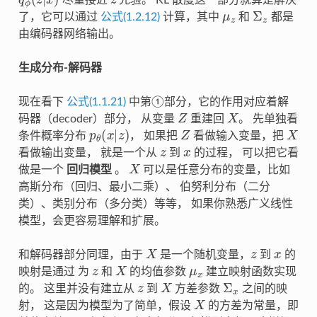
μ
z
Σ
z
了，它可以通过
公式(1.2.12)
计算，其中
和
都是
由编码器网络输出。
生成分布-解码器
现在看下
公式(1.1.21)
中第①部分，它的作用对应着解
Z
X
码器（decoder）部分， 从变量
重建回
。 先单独看
p
θ
(
x
|
z
)
Z
X
条件概率分布
， 如果把
看做输入变量，把
z
x
看做输出变量， 就是一个从
到
的过程， 可以把它看
X
做是一个
回归模型
。
可以是任意分布的变量，比如
高斯分布（回归、最小二乘）、 伯努利分布（二分
类）、类别分布（多分类）等等， 如果你熟悉广义线性
模型，会更容易理解和扩展。
X
z
x
和解码器部分同理，由于
是一个随机变量，
到
的
z
X
μ
x
映射是通过 为
和
的均值参数
建立映射函数实现
z
X
Σ
x
的。 这里并没有建立从
到
方差参数
之间的映
X
射， 这是因为模型为了简单，假设
的方差为常量，即
I