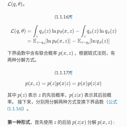
L
(
q
,
θ
)
。
(1.1.16)
¶
−
∫
z
q
ϕ
L
(
(
z
q
)
−
,
ln
θ
E
)
q
z
=
ϕ
∼
∫
(
z
q
z
q
)
ϕ
=
ϕ
[
E
(
ln
z
z
)
∼
q
ln
ϕ
q
p
(
ϕ
θ
z
)
(
[
]
x
ln
,
z
p
)
θ
(
x
,
z
)
]
p
(
x
,
z
)
下界函数中含有联合概率
，根据链式法则，有
两种分解方式。
(1.1.17)
¶
p
(
x
,
z
)
=
p
(
z
)
p
(
x
|
z
)
=
p
(
x
)
p
(
z
|
x
)
p
(
z
)
z
p
(
z
|
x
)
其中
表示
的先验概率，
表示其后验概
率。 接下来，分别用分解两种方式变换下界函数（
公式
(1.1.16)
）。
z
p
(
z
|
x
)
p
(
x
,
z
)
第一种形式
，首先使用
的后验
分解
: