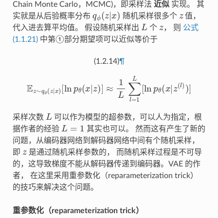
Chain Monte Carlo，MCMC)，即采样法
近似
实现。 其
q
ϕ
(
z
|
x
)
z
实就是从后验概率分布
随机采样很多个
值，
L
z
代入进去算平均值。 假设随机采样出
个
， 则
公式
(1.1.21)
中第①部分期望项可以近似等价于
(1.2.14)
¶
E
z
∼
q
ϕ
(
z
|
x
)
[
ln
p
θ
(
x
|
z
)
]
≈
1
L
∑
l
=
1
L
[
ln
p
θ
(
x
|
z
(
l
)
)
]
L
采样次数
可以作为模型的超参数，可以人为指定，根
L
=
1
据作者的经验
其实也可以。 然而这有产生了新的
问题，从编码器网络到解码器网络中间有个随机采样，
z
即
是通过随机采样参数的， 而随机采样过程是不可导
的，这导致梯度不能从解码器传递到编码器。VAE 的作
者， 在这里采用重参数化（reparameterization trick）
的技巧来解决这个问题。
重参数化（reparameterization trick）