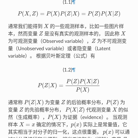
(1.1)
¶
P
(
X
,
Z
)
=
P
(
X
)
P
(
Z
|
X
)
=
P
(
Z
)
P
(
X
|
Z
)
X
通常我们能得到
的一些观测样本，比如一些图片样
Z
X
本，然而变量
是没有真实的观测样本的， 因此称
Z
为可观测变量（Observed variable），
为不可观测变
量（Unobserved variable）或者隐变量（Latent
variable）。 根据贝叶斯定理（公式）有
(1.2)
¶
P
(
Z
|
X
)
=
P
(
Z
)
P
(
X
|
Z
)
P
(
X
)
P
(
Z
|
X
)
Z
P
(
Z
)
通常称
为变量
的后验概率分布，
为
Z
P
(
X
|
Z
)
X
变量
的先验概率分布，
代观测变量
的似
P
(
X
)
然（生成概率），
为证据（evidence）。 当观测
X
=
x
p
(
x
)
样本
确定的情况下，
实际上是常量值，它
p
(
x
)
其实相当于对分子的归一化，这点很重要。
可以通
Z