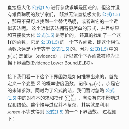
直接极大化
公式(1.5)
进行参数求解是困难的，但这并没
有难倒聪明的数学家们， 既然无法直接极大化
公式(1.5)
，那是不是可以找到一个替代品呢，或者说它的一个近
似表达呢。 这个近似表达拥有更简单的形式，并且结果
和直接极大化
公式(1.5)
是等价的。 还真的找到了一个这
样的函数，它是
公式(1.5)
的一个下界函数，即这个相似
函数永远是
小于等于
公式(1.5)
的。因为
公式(1.5)
中的
p
(
x
)
是证据（evidence），所以这个下界函数被称为证
据下界函数(Evidence Lower Bound,ELBO)。
接下我们看一下这个下界函数是如何推导出来的，首先
Z
q
ϕ
(
z
)
ϕ
定义一个变量
的概率密度函数，记作
，
是它
的未知参数。同时为了公式简洁，我们暂时忽略
公式
∑
i
=
1
N
(1.5)
中的对样本的求和操作
，有没有它不影响过
程和结论。整个推导过程并不复杂，其实就是利用
Jensen
不等式得到
公式(1.5)
的一个下界函数。 过程如
下：