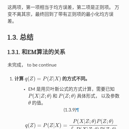
这两项，第一项相当于均方误差，第二项是正则项。 万
变不离其宗，最终回到了带有正则项的最小化均方误
差。
1.3.
总结
1.3.1.
和EM算法的关系
未完成， to be continue
q
(
Z
)
=
P
(
Z
|
X
)
计算
的方式不同。
EM 是用贝叶斯公式的方式计算，需要已知
P
(
X
|
Z
;
θ
)
P
(
Z
;
θ
)
和
具体形式， 以及参数
θ
的值。
(1.3.9)
¶
q
(
Z
)
=
P
(
Z
|
X
)
=
P
(
X
|
Z
;
θ
)
P
(
Z
;
θ
)
∫
z
P
(
X
|
Z
;
θ
)
P
(
Z
;
θ
)