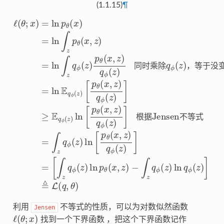
(1.1.15)
¶
ℓ
(
θ
[
;
p
[
x
∫
根据Jensen不等式
θ
)
=
z
(
同时乘除
q
x
ln
,
ϕ
z
p
)
(
q
θ
z
ϕ
(
)
x
ln
(
)
q
z
=
p
ϕ
)
ln
θ
]
≥
(
(
z
∫
x
E
)
z
,
，等于没变化
=
z
q
p
∫
)
ϕ
−
θ
z
∫
(
(
q
z
x
z
ϕ
)
,
z
q
ln
)
(
ϕ
=
z
[
p
)
ln
(
ln
z
θ
)
∫
(
[
ln
x
p
z
,
q
θ
q
z
=
)
ϕ
(
ϕ
q
x
ln
(
,
(
ϕ
z
z
z
E
)
)
)
(
q
p
]
z
q
≜
ϕ
)
θ
ϕ
]
(
L
(
x
(
z
z
(
,
q
)
z
)
]
,
)
=
θ
q
)
ϕ
(
z
)
同
时
乘
除
，
等
于
没
根
据
不
等
式
利用
不等式的性质，可以为对数似然函数
Jensen
ℓ
(
θ
;
x
)
找到一个下界函数 ，把这个下界函数记作