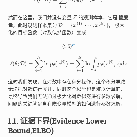
Z
然而在这里，我们并没有变量
的观测样本，它是
隐变
D
=
{
x
(
1
)
,
⋯
,
x
(
N
)
}
量
，此时观测样本集为
， 极大
化的目标函数（对数似然函数）变成
(1.5)
¶
ℓ
(
θ
;
D
)
=
∑
i
=
1
N
ln
p
θ
(
x
(
i
)
)
=
∑
i
=
1
N
ln
∫
z
p
θ
(
x
(
i
)
,
z
)
d
z
这时我们发现，在对数中存在积分操作，这个积分导致
无法把对数进行展开，同时这个积分也是难以计算的，
最终导致我们无法通过极大化对数似然进行参数求解。
问题的关键就是含有隐变量模型的如何进行参数求解，
1.1.
证据下界(Evidence Lower
Bound,ELBO)