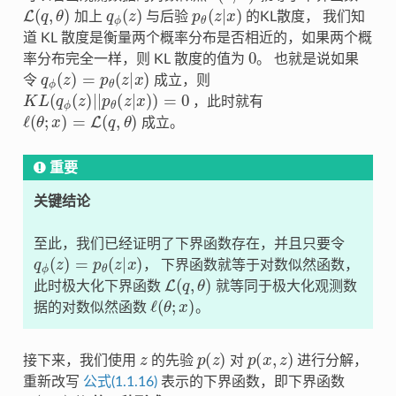
L
(
q
,
θ
)
q
ϕ
(
z
)
p
θ
(
z
|
x
)
加上
与后验
的KL散度， 我们知
道 KL 散度是衡量两个概率分布是否相近的，如果两个概
0
率分布完全一样，则 KL 散度的值为
。 也就是说如果
q
ϕ
(
z
)
=
p
θ
(
z
|
x
)
令
成立，则
K
L
(
q
ϕ
(
z
)
|
|
p
θ
(
z
|
x
)
)
=
0
，此时就有
ℓ
(
θ
;
x
)
=
L
(
q
,
θ
)
成立。
重要
关键结论
至此，我们已经证明了下界函数存在，并且只要令
q
ϕ
(
z
)
=
p
θ
(
z
|
x
)
， 下界函数就等于对数似然函数，
L
(
q
,
θ
)
此时极大化下界函数
就等同于极大化观测数
ℓ
(
θ
;
x
)
据的对数似然函数
。
z
p
(
z
)
p
(
x
,
z
)
接下来，我们使用
的先验
对
进行分解，
重新改写
公式(1.1.16)
表示的下界函数，即下界函数
L
(
q
,
θ
)