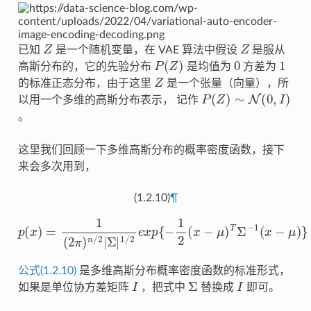
Z
Z
已知
是一个随机变量，在 VAE 算法中假设
是服从
P
(
Z
)
0
1
高斯分布的，它的先验分布
是均值为
方差为
Z
的标准正态分布，由于这里
是一个张量（向量），所
P
(
Z
)
∼
N
(
0
,
I
)
以用一个多维的高斯分布表示， 记作
。
这里我们回顾一下多维高斯分布的概率密度函数，接下
来会多次用到，
(1.2.10)
¶
p
(
x
)
=
1
(
2
π
)
n
/
2
|
Σ
|
1
/
2
e
x
p
{
−
1
2
(
x
−
μ
)
T
Σ
−
1
(
x
−
μ
)
}
公式(1.2.10)
是多维高斯分布概率密度函数的标准形式，
I
Σ
I
如果是单位协方差矩阵
，把式中
替换成
即可。