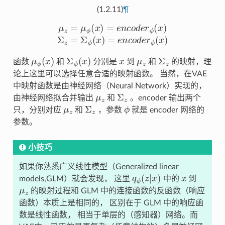
(1.2.11)
¶
μ
z
=
μ
ϕ
(
x
)
=
e
n
c
o
d
e
r
ϕ
(
x
)
Σ
z
=
Σ
ϕ
(
x
)
=
e
n
c
o
d
e
r
ϕ
(
x
)
μ
ϕ
(
x
)
Σ
ϕ
(
x
)
x
μ
z
Σ
z
函数
和
分别是
到
和
的映射，理
论上这里可以选择任意合适的映射函数。 当然，在VAE
中映射函数是由神经网络（Neural Network）实现的，
μ
z
Σ
z
由神经网络拟合并输出
和
。encoder 输出两个
μ
z
Σ
z
ϕ
只，分别对应
和
，参数
就是 encoder 网络的
参数。
小技巧
如果你熟悉广义线性模型（Generalized linear
q
ϕ
(
z
|
x
)
x
models,GLM）就会发现， 这里
中的
到
μ
z
的映射过程和 GLM 中的连接函数的反函数（响应
函数）本质上是相同的， 区别在于 GLM 中的响应函
数是线性函数， 相当于单层的（感知器）网络。而