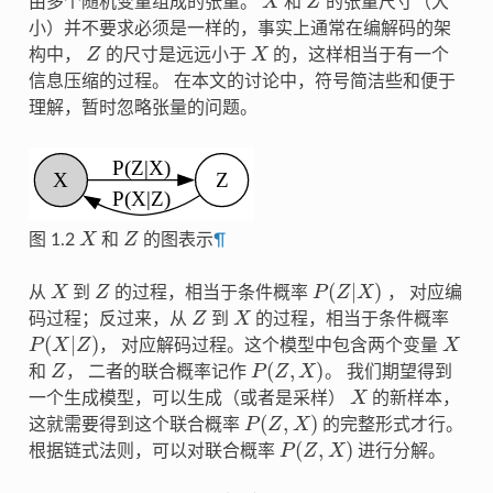
由多个随机变量组成的张量。
和
的张量尺寸（大
小）并不要求必须是一样的，事实上通常在编解码的架
Z
X
构中，
的尺寸是远远小于
的，这样相当于有一个
信息压缩的过程。 在本文的讨论中，符号简洁些和便于
理解，暂时忽略张量的问题。
X
Z
图 1.2
和
的图表示
¶
X
Z
P
(
Z
|
X
)
从
到
的过程，相当于条件概率
， 对应编
Z
X
码过程；反过来，从
到
的过程，相当于条件概率
P
(
X
|
Z
)
X
， 对应解码过程。这个模型中包含两个变量
Z
P
(
Z
,
X
)
和
， 二者的联合概率记作
。 我们期望得到
X
一个生成模型，可以生成（或者是采样）
的新样本，
P
(
Z
,
X
)
这就需要得到这个联合概率
的完整形式才行。
P
(
Z
,
X
)
根据链式法则，可以对联合概率
进行分解。