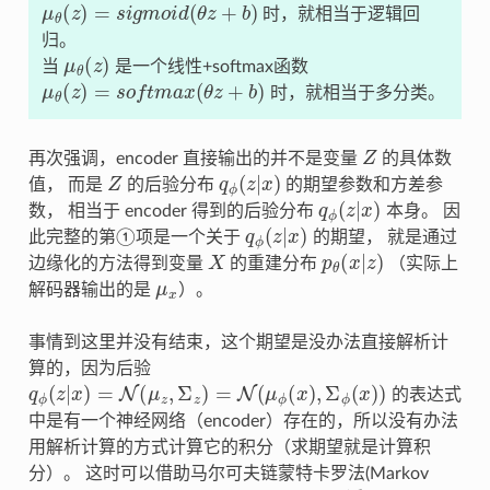
μ
θ
(
z
)
=
s
i
g
m
o
i
d
(
θ
z
+
b
)
时，就相当于逻辑回
归。
μ
θ
(
z
)
当
是一个线性+softmax函数
μ
θ
(
z
)
=
s
o
f
m
a
x
(
θ
z
+
b
)
时，就相当于多分类。
Z
再次强调，encoder 直接输出的并不是变量
的具体数
Z
q
ϕ
(
z
|
x
)
值， 而是
的后验分布
的期望参数和方差参
q
ϕ
(
z
|
x
)
数， 相当于 encoder 得到的后验分布
本身。 因
q
ϕ
(
z
|
x
)
此完整的第①项是一个关于
的期望， 就是通过
X
p
θ
(
x
|
z
)
边缘化的方法得到变量
的重建分布
（实际上
μ
x
解码器输出的是
）。
事情到这里并没有结束，这个期望是没办法直接解析计
算的，因为后验
q
ϕ
(
z
|
x
)
=
N
(
μ
z
,
Σ
z
)
=
N
(
μ
ϕ
(
x
)
,
Σ
ϕ
(
x
)
)
的表达式
中是有一个神经网络（encoder）存在的，所以没有办法
用解析计算的方式计算它的积分（求期望就是计算积
分）。 这时可以借助马尔可夫链蒙特卡罗法(Markov