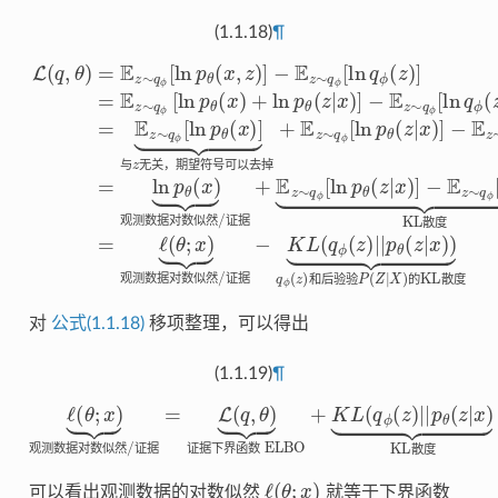
(1.1.18)
¶
−
观测数据对数似然/证据
−
−
K
−
E
E
L
E
z
z
(
z
∼
∼
q
+
无关，期望符号可以去掉
∼
ϕ
E
q
q
KL散度
q
z
(
ϕ
ϕ
z
∼
ϕ
=
)
[
[
|
ln
ℓ
ln
[
|
q
p
ln
(
L
q
ϕ
θ
q
θ
(
q
ϕ
;
ϕ
q
[
(
x
ϕ
ln
z
,
(
)
(
θ
|
z
⏟
z
(
x
p
)
z
)
)
观测数据对数似然/证据
)
=
]
]
θ
)
)
=
=
]
⏟
E
(
=
ln
z
E
q
z
E
|
z
∼
ϕ
p
x
z
∼
)
θ
的KL散度
(
∼
]
q
z
−
+
(
q
ϕ
x
)
q
E
E
和后验验
ϕ
)
[
ϕ
⏟
z
z
ln
[
∼
∼
ln
[
p
ln
q
q
p
θ
p
ϕ
ϕ
θ
(
θ
x
(
[
[
x
,
(
ln
ln
z
x
)
P
]
)
)
q
p
]
⏟
+
(
ϕ
Z
θ
与
ln
|
(
(
X
z
p
z
z
|
)
)
θ
x
]
⏟
)
(
]
z
|
x
)
]
与
无
关
，
期
望
符
号
可
以
去
掉
观
测
数
据
对
数
似
然
证
据
散
度
观
测
数
据
对
数
似
然
证
据
和
后
验
验
的
散
度
对
公式(1.1.18)
移项整理，可以得出
(1.1.19)
¶
ℓ
(
θ
证据下界函数 ELBO
;
x
)
⏟
观测数据对数似然/证据
+
K
L
(
q
ϕ
(
z
)
|
|
p
θ
(
z
=
|
L
x
(
)
q
⏟
,
KL散度
θ
)
⏟
观
测
数
据
对
数
似
然
证
据
证
据
下
界
函
数
散
度
ℓ
(
θ
;
x
)
可以看出观测数据的对数似然
就等于下界函数