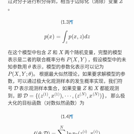
过对分子进行积分得到，相当于边际化（消除）变量
。
(1.3)
¶
p
(
x
)
=
∫
z
p
(
x
,
z
)
d
z
Z
X
在这个模型中包含
和
两个随机变量，完整的模型
P
(
X
,
Y
)
表示是二者的联合概率分布
，假设模型中的未
θ
知参数用
表示，模型的参数化表示可以记为
P
(
X
,
Y
;
θ
)
。 根据最大似然理论，如果要求解模型的参
数，可以通过极大化观测样本的发生概率实现，我们符
D
Z
X
号
表示观测样本集合，如果变量
和
都能观测
D
=
{
(
z
(
1
)
,
x
(
1
)
)
,
⋯
,
(
z
(
N
)
,
x
(
N
)
)
}
到，即
， 那么极
大化的目标函数（对数似然函数）为
(1.4)
¶
ℓ
(
θ
;
D
)
=
∑
i
=
1
N
ln
p
θ
(
z
(
i
)
,
x
(
i
)
)