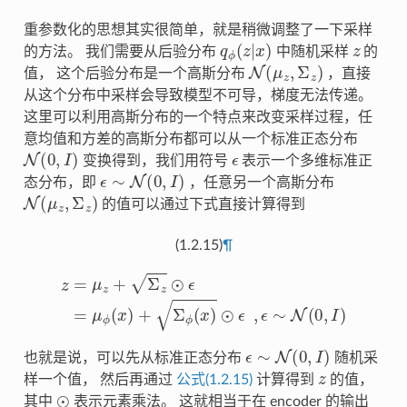
重参数化的思想其实很简单，就是稍微调整了一下采样
q
ϕ
(
z
|
x
)
z
的方法。 我们需要从后验分布
中随机采样
的
N
(
μ
z
,
Σ
z
)
值， 这个后验分布是一个高斯分布
，直接
从这个分布中采样会导致模型不可导，梯度无法传递。
这里可以利用高斯分布的一个特点来改变采样过程，任
意均值和方差的高斯分布都可以从一个标准正态分布
N
(
0
,
I
)
ϵ
变换得到，我们用符号
表示一个多维标准正
ϵ
∼
N
(
0
,
I
)
态分布，即
，任意另一个高斯分布
N
(
μ
z
,
Σ
z
)
的值可以通过下式直接计算得到
(1.2.15)
¶
z
=
μ
z
+
Σ
z
⊙
ϵ
=
μ
ϕ
(
x
)
+
Σ
ϕ
(
x
)
⊙
ϵ
,
ϵ
∼
N
(
0
,
I
)
ϵ
∼
N
(
0
,
I
)
也就是说，可以先从标准正态分布
随机采
z
样一个值， 然后再通过
公式(1.2.15)
计算得到
的值，
⊙
其中
表示元素乘法。 这就相当于在 encoder 的输出