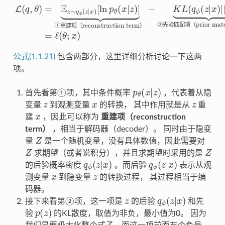
①重建项（reconstruction term）
②先验匹配项（prior matching term）
L
(
q
,
θ
)
=
E
z
∼
q
ϕ
(
z
|
x
)
[
ln
p
−
θ
K
(
x
L
|
(
z
q
)
]
ϕ
⏟
(
z
|
x
)
|
|
p
=
(
ℓ
z
(
)
θ
)
⏟
;
x
)
②
先
验
匹
配
项
（
①
重
建
项
（
）
公式(1.1.21)
包含两部分，这里详细分析讨论一下这两
项。
p
θ
(
x
|
z
)
首先看第①项，其中条件概率
，代表着从隐
z
x
z
变量
到观测变量
的转换， 其中作用就是从
重
x
建
，因此可以称为
重建项（reconstruction
term）
，相当于解码器（decoder）。 同时由于隐变
Z
量
是一个随机变量，没有具体数值，因此需要对
Z
Z
求期望（或者说积分），并且求期望时采用的是
q
ϕ
(
z
|
x
)
q
ϕ
(
z
|
x
)
的后验概率密度
。而后验
表示从观
x
z
测变量
到隐变量
的转换过程， 其过程相当于编
码器。
z
q
ϕ
(
z
|
x
)
接下来看第②项，这一项是
的后验
和先
p
(
z
)
验
的KL散度，取值为非负，最小值为0。 因为