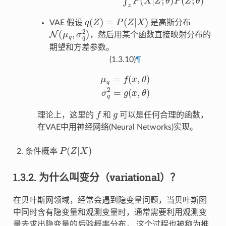
q
(
Z
)
=
P
(
Z
|
X
)
VAE 假设
是高斯分布
N
(
μ
q
,
σ
q
2
)
，然后用某个函数直接映射分布的
期望和方差参数。
(1.3.10)
¶
μ
q
=
f
(
x
,
θ
)
σ
q
2
=
g
(
x
,
θ
)
f
g
理论上，这里的
和
可以是任何合理的函数，
在VAE中用神经网络(Neural Networks)实现。
P
(
Z
|
X
)
条件概率
1.3.2.
为什么叫变分（variational）？
在贝叶斯网领域，经常会遇到隐变量问题，当贝叶斯图
中同时含有隐变量和观测变量时，通常需要利用观测变
量去求出隐变量的后验概率分布， 这个过程也被称为推