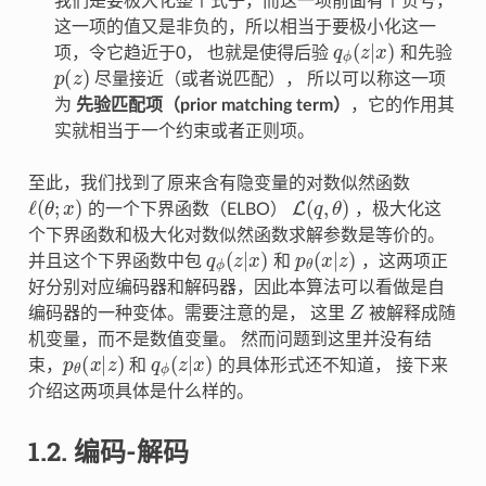
我们是要极大化整个式子，而这一项前面有个负号，
这一项的值又是非负的，所以相当于要极小化这一
q
ϕ
(
z
|
x
)
项，令它趋近于0， 也就是使得后验
和先验
p
(
z
)
尽量接近（或者说匹配）， 所以可以称这一项
为
先验匹配项（prior matching term）
，它的作用其
实就相当于一个约束或者正则项。
至此，我们找到了原来含有隐变量的对数似然函数
ℓ
(
θ
;
x
)
L
(
q
,
θ
)
的一个下界函数（ELBO）
，极大化这
个下界函数和极大化对数似然函数求解参数是等价的。
q
ϕ
(
z
|
x
)
p
θ
(
x
|
z
)
并且这个下界函数中包
和
，这两项正
好分别对应编码器和解码器，因此本算法可以看做是自
Z
编码器的一种变体。需要注意的是， 这里
被解释成随
机变量，而不是数值变量。 然而问题到这里并没有结
p
θ
(
x
|
z
)
q
ϕ
(
z
|
x
)
束，
和
的具体形式还不知道， 接下来
介绍这两项具体是什么样的。
1.2.
编码-解码