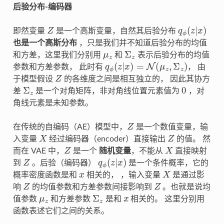
后验分布-编码器
Z
q
ϕ
(
z
|
x
)
即然变量
是一个高斯变量，自然其后验分布
也是一个高斯分布
，只是我们并不知道后验分布的均值
μ
z
Σ
z
和方差，这里我们分别用
和
表示后验分布的均值
q
ϕ
(
z
|
x
)
=
N
(
μ
z
,
Σ
z
)
参数和方差参数， 此时有
， 由
Z
于模型假设
的各维度之间是相互独立的， 因此其协方
Σ
z
0
差
是一个对角矩阵，非对角线位置元素值为
，对
角线元素是未知参数。
Z
在传统的自编码（AE）模型中，
是一个数值变量，输
X
Z
入变量
经过编码器（encoder）直接输出
的值。 然
Z
X
而在 VAE 中，
是一个
随机变量
，不能从
直接映射
Z
q
ϕ
(
z
|
x
)
到
。后验（编码器）
是一个条件概率，它的
x
X
概率密度函数是和
相关的， ，输入变量
是通过影
Z
Z
响
的均值参数和方差参数间接影响到
。也就是说均
μ
z
Σ
z
x
值参数
和方差参数
是和
相关的。 这里分别用
函数表述它们之间的关系。