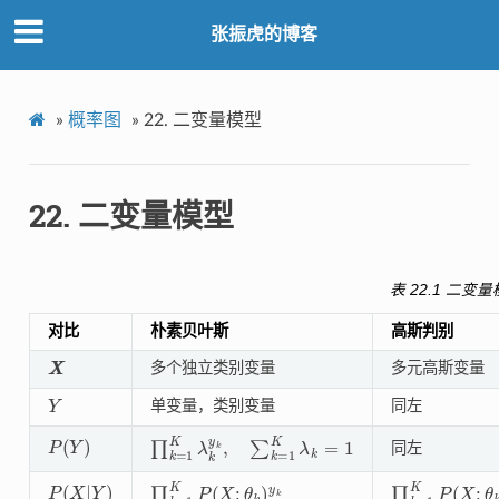
张振虎的博客
»
概率图
»
22.
二变量模型
22.
二变量模型
表 22.1
二变量
对比
朴素贝叶斯
高斯判别
X
X
多个独立类别变量
多元高斯变量
Y
单变量，类别变量
同左
P
(
Y
)
∏
k
=
1
K
λ
k
y
k
,
∑
k
=
1
K
λ
k
=
1
同左
P
(
X
|
Y
)
∏
k
=
1
K
P
(
X
;
θ
k
)
y
k
∏
k
=
1
K
P
(
X
;
θ