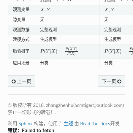
X
,
Y
X
,
Y
观测变量
隐变量
无
无
观测数据
完整观测
完整观测
建模方式
生成模型
生成模型
P
(
Y
|
X
)
=
P
(
X
,
Y
)
P
(
X
)
P
(
Y
|
X
)
=
P
(
X
,
Y
后验概率
应用场景
分类
分类
上一页
下一页
© 版权所有 2018, zhangzhenhu(
acmtiger@outlook.com
)
禁止一切形式的转载！.
利用
Sphinx
构建，使用了
主题
由
Read the Docs
开发.